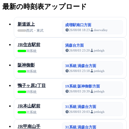
最新の時刻表アップロード
新道坂上
成増駅南口方面
26/08/08 18:23
deervalley
西武・東武
JR住吉駅前
渦森台方面
26/08/03 23:20
jettleigh
38系統
阪神御影
38系統 渦森台方面
26/08/03 23:18
jettleigh
38系統
鴨子ヶ原2丁目
19系統 阪神御影方面
26/08/03 20:39
jettleigh
19系統
JR本山駅前
31系統 渦森台方面
26/08/03 20:03
jettleigh
31系統
JR甲南山手
31系統 渦森台方面