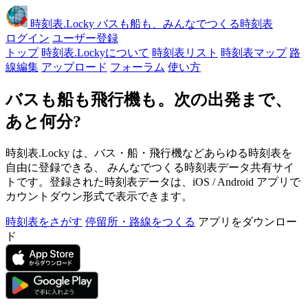
時刻表
.Locky
バスも船も、みんなでつくる時刻表
ログイン
ユーザー登録
トップ
時刻表.Lockyについて
時刻表リスト
時刻表マップ
路
線編集
アップロード
フォーラム
使い方
バスも船も飛行機も。次の出発まで、
あと何分?
時刻表.Locky は、バス・船・飛行機などあらゆる時刻表を
自由に登録できる、 みんなでつくる時刻表データ共有サイ
トです。登録された時刻表データは、iOS / Android アプリで
カウントダウン形式で表示できます。
時刻表をさがす
停留所・路線をつくる
アプリをダウンロー
ド