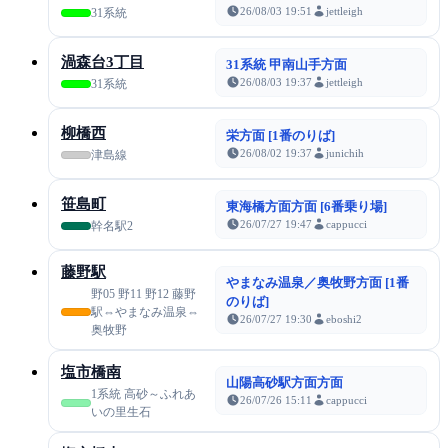
26/08/03 19:51
jettleigh
31系統
渦森台3丁目
31系統 甲南山手方面
26/08/03 19:37
jettleigh
31系統
柳橋西
栄方面 [1番のりば]
26/08/02 19:37
junichih
津島線
笹島町
東海橋方面方面 [6番乗り場]
26/07/27 19:47
cappucci
幹名駅2
藤野駅
やまなみ温泉／奥牧野方面 [1番
野05 野11 野12 藤野
のりば]
駅⇔やまなみ温泉⇔
26/07/27 19:30
eboshi2
奥牧野
塩市橋南
山陽高砂駅方面方面
1系統 高砂～ふれあ
26/07/26 15:11
cappucci
いの里生石