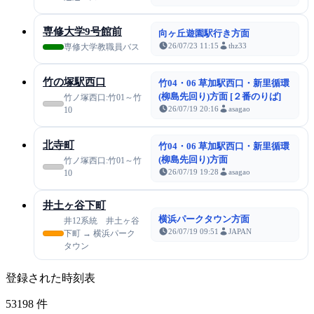
専修大学9号館前
向ヶ丘遊園駅行き方面
26/07/23 11:15
thz33
専修大学教職員バス
竹の塚駅西口
竹04・06 草加駅西口・新里循環
(柳島先回り)方面 [２番のりば]
竹ノ塚西口:竹01～竹
26/07/19 20:16
asagao
10
北寺町
竹04・06 草加駅西口・新里循環
(柳島先回り)方面
竹ノ塚西口:竹01～竹
26/07/19 19:28
asagao
10
井土ヶ谷下町
横浜パークタウン方面
井12系統 井土ヶ谷
26/07/19 09:51
JAPAN
下町 → 横浜パーク
タウン
登録された時刻表
53198
件