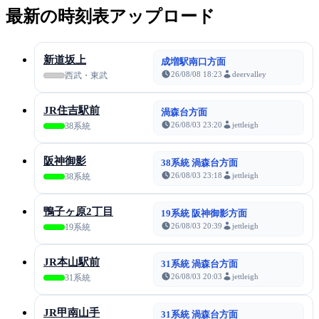
最新の時刻表アップロード
新道坂上
成増駅南口方面
26/08/08 18:23
deervalley
西武・東武
JR住吉駅前
渦森台方面
26/08/03 23:20
jettleigh
38系統
阪神御影
38系統 渦森台方面
26/08/03 23:18
jettleigh
38系統
鴨子ヶ原2丁目
19系統 阪神御影方面
26/08/03 20:39
jettleigh
19系統
JR本山駅前
31系統 渦森台方面
26/08/03 20:03
jettleigh
31系統
JR甲南山手
31系統 渦森台方面