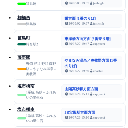
26/08/03 19:37
jettleigh
31系統
柳橋西
栄方面 [1番のりば]
26/08/02 19:37
junichih
津島線
笹島町
東海橋方面方面 [6番乗り場]
26/07/27 19:47
cappucci
幹名駅2
藤野駅
やまなみ温泉／奥牧野方面 [1番
野05 野11 野12 藤野
のりば]
駅⇔やまなみ温泉⇔
26/07/27 19:30
eboshi2
奥牧野
塩市橋南
山陽高砂駅方面方面
1系統 高砂～ふれあ
26/07/26 15:11
cappucci
いの里生石
塩市橋南
JR宝殿駅方面方面
1系統 高砂～ふれあ
26/07/26 15:10
cappucci
いの里生石