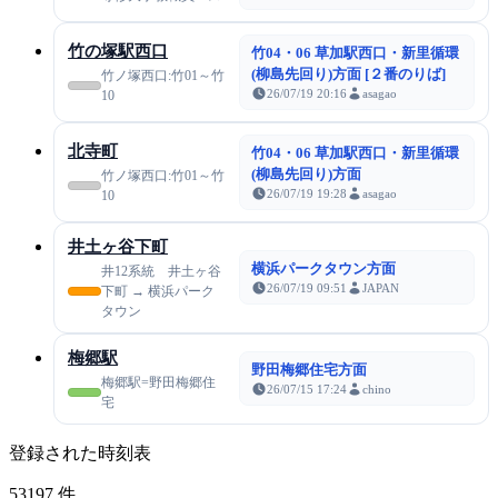
竹の塚駅西口
竹04・06 草加駅西口・新里循環
(柳島先回り)方面 [２番のりば]
竹ノ塚西口:竹01～竹
26/07/19 20:16
asagao
10
北寺町
竹04・06 草加駅西口・新里循環
(柳島先回り)方面
竹ノ塚西口:竹01～竹
26/07/19 19:28
asagao
10
井土ヶ谷下町
横浜パークタウン方面
井12系統 井土ヶ谷
26/07/19 09:51
JAPAN
下町 → 横浜パーク
タウン
梅郷駅
野田梅郷住宅方面
梅郷駅=野田梅郷住
26/07/15 17:24
chino
宅
登録された時刻表
53197
件