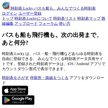
時刻表
.Locky
バスも船も、みんなでつくる時刻表
ログイン
ユーザー登録
トップ
時刻表.Lockyについて
時刻表リスト
時刻表マップ
路
線編集
アップロード
フォーラム
使い方
バスも船も飛行機も。次の出発まで、
あと何分?
時刻表.Locky は、バス・船・飛行機などあらゆる時刻表を
自由に登録できる、 みんなでつくる時刻表データ共有サイ
トです。登録された時刻表データは、iOS / Android アプリで
カウントダウン形式で表示できます。
時刻表をさがす
停留所・路線をつくる
アプリをダウンロー
ド