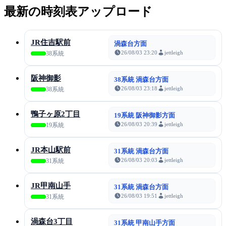
最新の時刻表アップロード
JR住吉駅前
渦森台方面
26/08/03 23:20
jettleigh
38系統
阪神御影
38系統 渦森台方面
26/08/03 23:18
jettleigh
38系統
鴨子ヶ原2丁目
19系統 阪神御影方面
26/08/03 20:39
jettleigh
19系統
JR本山駅前
31系統 渦森台方面
26/08/03 20:03
jettleigh
31系統
JR甲南山手
31系統 渦森台方面
26/08/03 19:51
jettleigh
31系統
渦森台3丁目
31系統 甲南山手方面