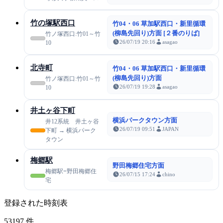
竹の塚駅西口
竹04・06 草加駅西口・新里循環
(柳島先回り)方面 [２番のりば]
竹ノ塚西口:竹01～竹
26/07/19 20:16
asagao
10
北寺町
竹04・06 草加駅西口・新里循環
(柳島先回り)方面
竹ノ塚西口:竹01～竹
26/07/19 19:28
asagao
10
井土ヶ谷下町
横浜パークタウン方面
井12系統 井土ヶ谷
26/07/19 09:51
JAPAN
下町 → 横浜パーク
タウン
梅郷駅
野田梅郷住宅方面
梅郷駅=野田梅郷住
26/07/15 17:24
chino
宅
登録された時刻表
53197
件