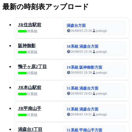
最新の時刻表アップロード
JR住吉駅前
渦森台方面
26/08/03 23:20
jettleigh
38系統
阪神御影
38系統 渦森台方面
26/08/03 23:18
jettleigh
38系統
鴨子ヶ原2丁目
19系統 阪神御影方面
26/08/03 20:39
jettleigh
19系統
JR本山駅前
31系統 渦森台方面
26/08/03 20:03
jettleigh
31系統
JR甲南山手
31系統 渦森台方面
26/08/03 19:51
jettleigh
31系統
渦森台3丁目
31系統 甲南山手方面