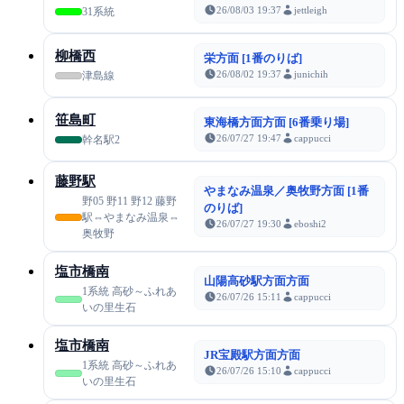
26/08/03 19:37
jettleigh
31系統
柳橋西
栄方面 [1番のりば]
26/08/02 19:37
junichih
津島線
笹島町
東海橋方面方面 [6番乗り場]
26/07/27 19:47
cappucci
幹名駅2
藤野駅
やまなみ温泉／奥牧野方面 [1番
野05 野11 野12 藤野
のりば]
駅⇔やまなみ温泉⇔
26/07/27 19:30
eboshi2
奥牧野
塩市橋南
山陽高砂駅方面方面
1系統 高砂～ふれあ
26/07/26 15:11
cappucci
いの里生石
塩市橋南
JR宝殿駅方面方面
1系統 高砂～ふれあ
26/07/26 15:10
cappucci
いの里生石