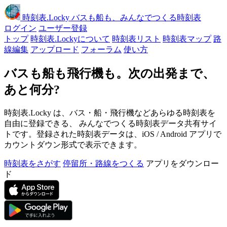
時刻表
.Locky
バスも船も、みんなでつくる時刻表
ログイン
ユーザー登録
トップ
時刻表.Lockyについて
時刻表リスト
時刻表マップ
路
線編集
アップロード
フォーラム
使い方
バスも船も飛行機も。次の出発まで、
あと何分?
時刻表.Locky は、バス・船・飛行機などあらゆる時刻表を
自由に登録できる、 みんなでつくる時刻表データ共有サイ
トです。登録された時刻表データは、iOS / Android アプリで
カウントダウン形式で表示できます。
時刻表をさがす
停留所・路線をつくる
アプリをダウンロー
ド