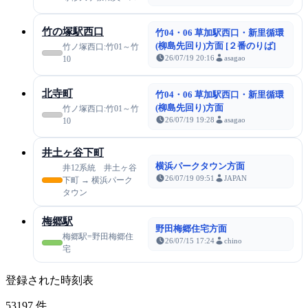
竹の塚駅西口
竹04・06 草加駅西口・新里循環
(柳島先回り)方面 [２番のりば]
竹ノ塚西口:竹01～竹
26/07/19 20:16
asagao
10
北寺町
竹04・06 草加駅西口・新里循環
(柳島先回り)方面
竹ノ塚西口:竹01～竹
26/07/19 19:28
asagao
10
井土ヶ谷下町
横浜パークタウン方面
井12系統 井土ヶ谷
26/07/19 09:51
JAPAN
下町 → 横浜パーク
タウン
梅郷駅
野田梅郷住宅方面
梅郷駅=野田梅郷住
26/07/15 17:24
chino
宅
登録された時刻表
53197
件