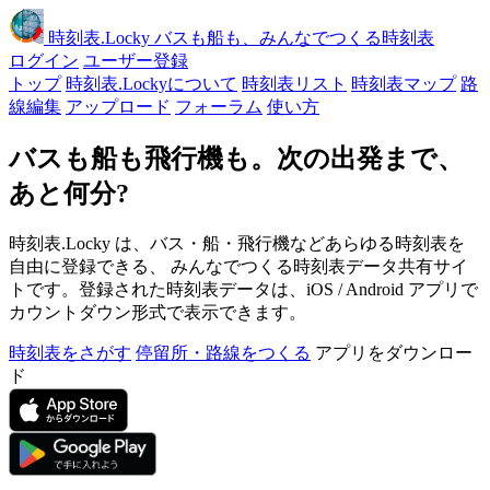
時刻表
.Locky
バスも船も、みんなでつくる時刻表
ログイン
ユーザー登録
トップ
時刻表.Lockyについて
時刻表リスト
時刻表マップ
路
線編集
アップロード
フォーラム
使い方
バスも船も飛行機も。次の出発まで、
あと何分?
時刻表.Locky は、バス・船・飛行機などあらゆる時刻表を
自由に登録できる、 みんなでつくる時刻表データ共有サイ
トです。登録された時刻表データは、iOS / Android アプリで
カウントダウン形式で表示できます。
時刻表をさがす
停留所・路線をつくる
アプリをダウンロー
ド