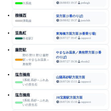
26/08/03 19:37
jettleigh
31系統
柳橋西
栄方面 [1番のりば]
26/08/02 19:37
junichih
津島線
笹島町
東海橋方面方面 [6番乗り場]
26/07/27 19:47
cappucci
幹名駅2
藤野駅
やまなみ温泉／奥牧野方面 [1番
野05 野11 野12 藤野
のりば]
駅⇔やまなみ温泉⇔
26/07/27 19:30
eboshi2
奥牧野
塩市橋南
山陽高砂駅方面方面
1系統 高砂～ふれあ
26/07/26 15:11
cappucci
いの里生石
塩市橋南
JR宝殿駅方面方面
1系統 高砂～ふれあ
26/07/26 15:10
cappucci
いの里生石