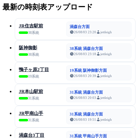
最新の時刻表アップロード
JR住吉駅前
渦森台方面
26/08/03 23:20
jettleigh
38系統
阪神御影
38系統 渦森台方面
26/08/03 23:18
jettleigh
38系統
鴨子ヶ原2丁目
19系統 阪神御影方面
26/08/03 20:39
jettleigh
19系統
JR本山駅前
31系統 渦森台方面
26/08/03 20:03
jettleigh
31系統
JR甲南山手
31系統 渦森台方面
26/08/03 19:51
jettleigh
31系統
渦森台3丁目
31系統 甲南山手方面