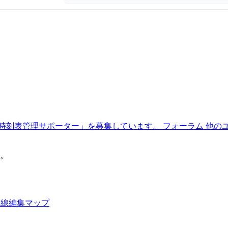
時刻表管理サポーター」を募集しています。
フォーラム
他の
。
路線編集マップ