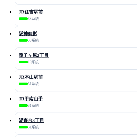
JR住吉駅前
38系統
阪神御影
38系統
鴨子ヶ原2丁目
19系統
JR本山駅前
31系統
JR甲南山手
31系統
渦森台3丁目
31系統