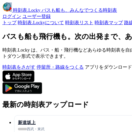
時刻表
.Locky
バスも船も、みんなでつくる時刻表
ログイン
ユーザー登録
トップ
時刻表.Lockyについて
時刻表リスト
時刻表マップ
路
バスも船も飛行機も。次の出発まで、あ
時刻表.Locky は、バス・船・飛行機などあらゆる時刻表を自
トダウン形式で表示できます。
時刻表をさがす
停留所・路線をつくる
アプリをダウンロード
最新の時刻表アップロード
新道坂上
西武・東武