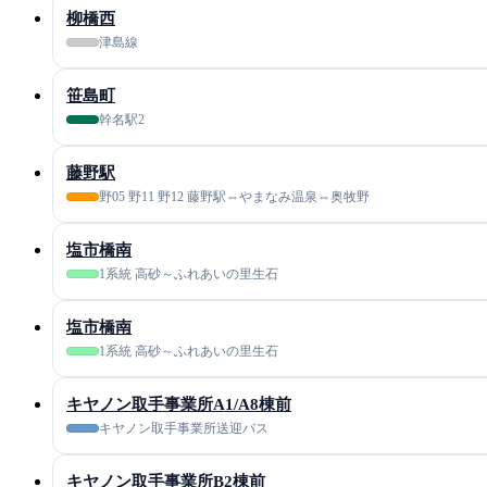
柳橋西
津島線
笹島町
幹名駅2
藤野駅
野05 野11 野12 藤野駅⇔やまなみ温泉⇔奥牧野
塩市橋南
1系統 高砂～ふれあいの里生石
塩市橋南
1系統 高砂～ふれあいの里生石
キヤノン取手事業所A1/A8棟前
キヤノン取手事業所送迎バス
キヤノン取手事業所B2棟前