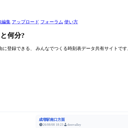
線編集
アップロード
フォーラム
使い方
と何分?
由に登録できる、 みんなでつくる時刻表データ共有サイトです。登録さ
成増駅南口方面
26/08/08 18:23
deervalley