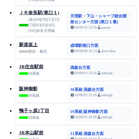
ＪＲ奈良駅(東口１)
天理駅・下山・シャープ総合開
(奈)[44][50][51][53]
発センター方面 [東口１番]
[73][82][92][182]
26/08/10 15:50
panasy
[192]奈良天理線
新道坂上
成増駅南口方面
26/08/08 18:23
deervalley
西武・東武
JR住吉駅前
渦森台方面
26/08/03 23:20
jettleigh
38系統
阪神御影
38系統 渦森台方面
26/08/03 23:18
jettleigh
38系統
鴨子ヶ原2丁目
19系統 阪神御影方面
26/08/03 20:39
jettleigh
19系統
JR本山駅前
31系統 渦森台方面
26/08/03 20:03
jettleigh