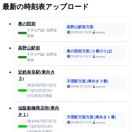
最新の時刻表アップロード
奥の院前
高野山駅前方面
千手大門線･高野花
26/08/10 16:50
panasy
坂線
高野山駅前
奥の院前方面 [２番のりば]
千手大門線･高野花
26/08/10 16:37
panasy
坂線
近鉄奈良駅(東向き
３)
天理駅方面 [東向き３番]
(奈)[44][50][51][53]
26/08/10 16:02
panasy
[73][82][92][182]
[192]奈良天理線
油阪船橋商店街(東向
き１)
天理駅方面方面 [東向き１番]
(奈)[44][50][51][53]
26/08/10 15:51
panasy
[73][82][92][182]
[192]奈良天理線