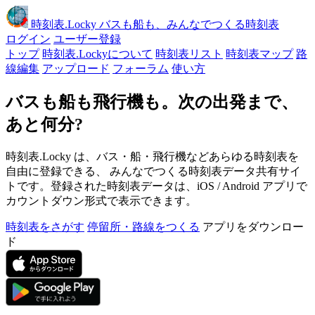
時刻表
.Locky
バスも船も、みんなでつくる時刻表
ログイン
ユーザー登録
トップ
時刻表.Lockyについて
時刻表リスト
時刻表マップ
路
線編集
アップロード
フォーラム
使い方
バスも船も飛行機も。次の出発まで、
あと何分?
時刻表.Locky は、バス・船・飛行機などあらゆる時刻表を
自由に登録できる、 みんなでつくる時刻表データ共有サイ
トです。登録された時刻表データは、iOS / Android アプリで
カウントダウン形式で表示できます。
時刻表をさがす
停留所・路線をつくる
アプリをダウンロー
ド