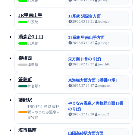
31系統
JR甲南山手
31系統 渦森台方面
26/08/03 19:51
jettleigh
31系統
渦森台3丁目
31系統 甲南山手方面
26/08/03 19:37
jettleigh
31系統
柳橋西
栄方面 [1番のりば]
26/08/02 19:37
junichih
津島線
笹島町
東海橋方面方面 [6番乗り場]
26/07/27 19:47
cappucci
幹名駅2
藤野駅
やまなみ温泉／奥牧野方面 [1番
野05 野11 野12 藤野
のりば]
駅⇔やまなみ温泉⇔
26/07/27 19:30
eboshi2
奥牧野
塩市橋南
山陽高砂駅方面方面