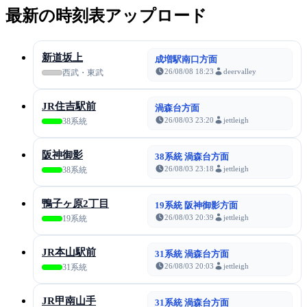
最新の時刻表アップロード
新道坂上
成増駅南口方面
26/08/08 18:23
deervalley
西武・東武
JR住吉駅前
渦森台方面
26/08/03 23:20
jettleigh
38系統
阪神御影
38系統 渦森台方面
26/08/03 23:18
jettleigh
38系統
鴨子ヶ原2丁目
19系統 阪神御影方面
26/08/03 20:39
jettleigh
19系統
JR本山駅前
31系統 渦森台方面
26/08/03 20:03
jettleigh
31系統
JR甲南山手
31系統 渦森台方面