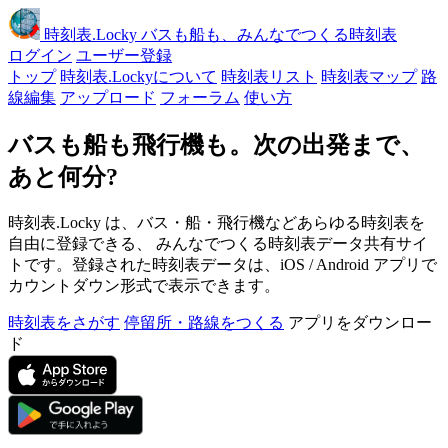
時刻表
.Locky
バスも船も、みんなでつくる時刻表
ログイン
ユーザー登録
トップ
時刻表.Lockyについて
時刻表リスト
時刻表マップ
路
線編集
アップロード
フォーラム
使い方
バスも船も飛行機も。次の出発まで、
あと何分?
時刻表.Locky は、バス・船・飛行機などあらゆる時刻表を
自由に登録できる、 みんなでつくる時刻表データ共有サイ
トです。登録された時刻表データは、iOS / Android アプリで
カウントダウン形式で表示できます。
時刻表をさがす
停留所・路線をつくる
アプリをダウンロー
ド