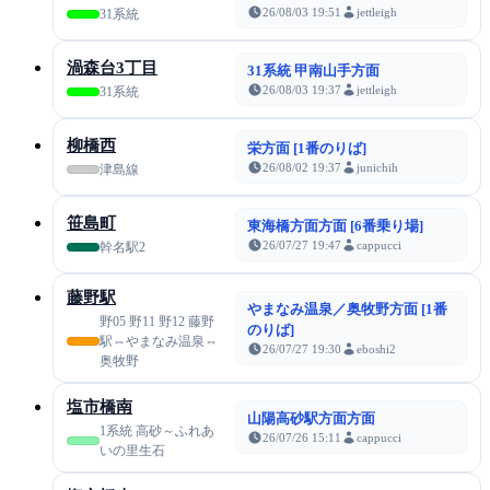
26/08/03 19:51
jettleigh
31系統
渦森台3丁目
31系統 甲南山手方面
26/08/03 19:37
jettleigh
31系統
柳橋西
栄方面 [1番のりば]
26/08/02 19:37
junichih
津島線
笹島町
東海橋方面方面 [6番乗り場]
26/07/27 19:47
cappucci
幹名駅2
藤野駅
やまなみ温泉／奥牧野方面 [1番
野05 野11 野12 藤野
のりば]
駅⇔やまなみ温泉⇔
26/07/27 19:30
eboshi2
奥牧野
塩市橋南
山陽高砂駅方面方面
1系統 高砂～ふれあ
26/07/26 15:11
cappucci
いの里生石