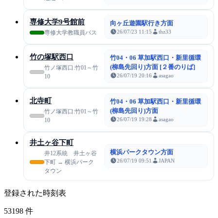
専修大学9号館前
向ヶ丘遊園駅行き方面
26/07/23 11:15
thz33
専修大学教職員バス
竹の塚駅西口
竹04・06 草加駅西口・新里循環
(柳島先回り)方面 [２番のりば]
竹ノ塚西口:竹01～竹
26/07/19 20:16
asagao
10
北寺町
竹04・06 草加駅西口・新里循環
(柳島先回り)方面
竹ノ塚西口:竹01～竹
26/07/19 19:28
asagao
10
井土ヶ谷下町
横浜パークタウン方面
井12系統 井土ヶ谷
26/07/19 09:51
JAPAN
下町 → 横浜パーク
タウン
登録された時刻表
53198
件