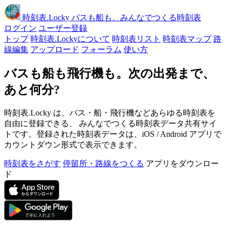
時刻表
.Locky
バスも船も、みんなでつくる時刻表
ログイン
ユーザー登録
トップ
時刻表.Lockyについて
時刻表リスト
時刻表マップ
路
線編集
アップロード
フォーラム
使い方
バスも船も飛行機も。次の出発まで、
あと何分?
時刻表.Locky は、バス・船・飛行機などあらゆる時刻表を
自由に登録できる、 みんなでつくる時刻表データ共有サイ
トです。登録された時刻表データは、iOS / Android アプリで
カウントダウン形式で表示できます。
時刻表をさがす
停留所・路線をつくる
アプリをダウンロー
ド