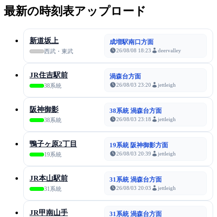
最新の時刻表アップロード
新道坂上
成増駅南口方面
26/08/08 18:23
deervalley
西武・東武
JR住吉駅前
渦森台方面
26/08/03 23:20
jettleigh
38系統
阪神御影
38系統 渦森台方面
26/08/03 23:18
jettleigh
38系統
鴨子ヶ原2丁目
19系統 阪神御影方面
26/08/03 20:39
jettleigh
19系統
JR本山駅前
31系統 渦森台方面
26/08/03 20:03
jettleigh
31系統
JR甲南山手
31系統 渦森台方面