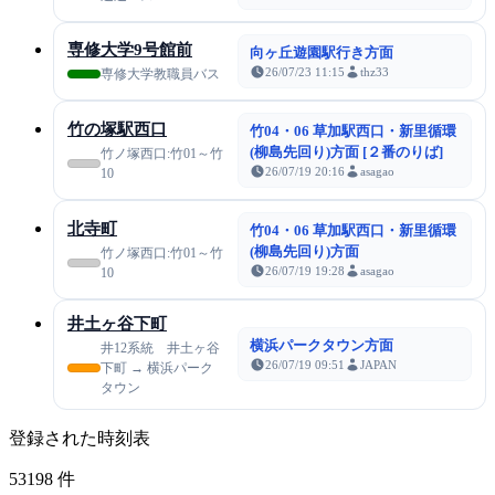
専修大学9号館前
向ヶ丘遊園駅行き方面
26/07/23 11:15
thz33
専修大学教職員バス
竹の塚駅西口
竹04・06 草加駅西口・新里循環
(柳島先回り)方面 [２番のりば]
竹ノ塚西口:竹01～竹
26/07/19 20:16
asagao
10
北寺町
竹04・06 草加駅西口・新里循環
(柳島先回り)方面
竹ノ塚西口:竹01～竹
26/07/19 19:28
asagao
10
井土ヶ谷下町
横浜パークタウン方面
井12系統 井土ヶ谷
26/07/19 09:51
JAPAN
下町 → 横浜パーク
タウン
登録された時刻表
53198
件