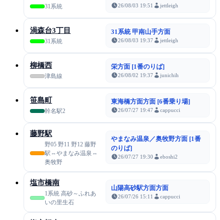
26/08/03 19:51
jettleigh
31系統
渦森台3丁目
31系統 甲南山手方面
26/08/03 19:37
jettleigh
31系統
柳橋西
栄方面 [1番のりば]
26/08/02 19:37
junichih
津島線
笹島町
東海橋方面方面 [6番乗り場]
26/07/27 19:47
cappucci
幹名駅2
藤野駅
やまなみ温泉／奥牧野方面 [1番
野05 野11 野12 藤野
のりば]
駅⇔やまなみ温泉⇔
26/07/27 19:30
eboshi2
奥牧野
塩市橋南
山陽高砂駅方面方面
1系統 高砂～ふれあ
26/07/26 15:11
cappucci
いの里生石