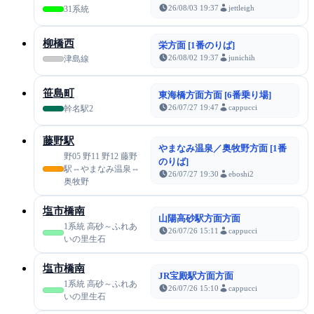
26/08/03 19:37
jettleigh
31系統
柳橋西
栄方面 [1番のりば]
26/08/02 19:37
junichih
津島線
笹島町
東海橋方面方面 [6番乗り場]
26/07/27 19:47
cappucci
幹名駅2
藤野駅
やまなみ温泉／奥牧野方面 [1番
野05 野11 野12 藤野
のりば]
駅⇔やまなみ温泉⇔
26/07/27 19:30
eboshi2
奥牧野
塩市橋南
山陽高砂駅方面方面
1系統 高砂～ふれあ
26/07/26 15:11
cappucci
いの里生石
塩市橋南
JR宝殿駅方面方面
1系統 高砂～ふれあ
26/07/26 15:10
cappucci
いの里生石