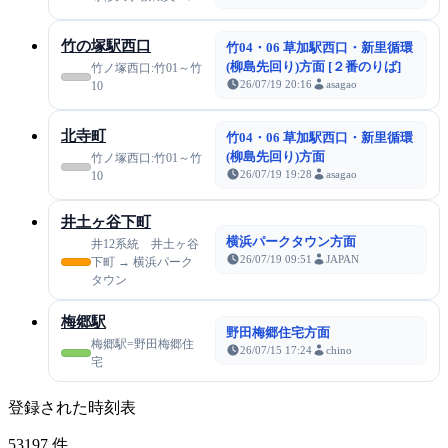
竹の塚駅西口
竹04・06 草加駅西口・新里循環
(柳島先回り)方面 [２番のりば]
竹ノ塚西口:竹01～竹
26/07/19 20:16
asagao
10
北寺町
竹04・06 草加駅西口・新里循環
(柳島先回り)方面
竹ノ塚西口:竹01～竹
26/07/19 19:28
asagao
10
井土ヶ谷下町
横浜パークタウン方面
井12系統 井土ヶ谷
26/07/19 09:51
JAPAN
下町 → 横浜パーク
タウン
梅郷駅
野田梅郷住宅方面
梅郷駅=野田梅郷住
26/07/15 17:24
chino
宅
登録された時刻表
53197
件