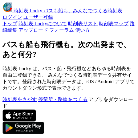
時刻表
.Locky
バスも船も、みんなでつくる時刻表
ログイン
ユーザー登録
トップ
時刻表.Lockyについて
時刻表リスト
時刻表マップ
路
線編集
アップロード
フォーラム
使い方
バスも船も飛行機も。次の出発まで、
あと何分?
時刻表.Locky は、バス・船・飛行機などあらゆる時刻表を
自由に登録できる、 みんなでつくる時刻表データ共有サイ
トです。登録された時刻表データは、iOS / Android アプリで
カウントダウン形式で表示できます。
時刻表をさがす
停留所・路線をつくる
アプリをダウンロー
ド