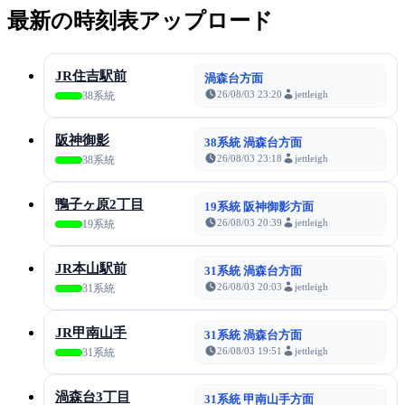
最新の時刻表アップロード
JR住吉駅前
渦森台方面
26/08/03 23:20
jettleigh
38系統
阪神御影
38系統 渦森台方面
26/08/03 23:18
jettleigh
38系統
鴨子ヶ原2丁目
19系統 阪神御影方面
26/08/03 20:39
jettleigh
19系統
JR本山駅前
31系統 渦森台方面
26/08/03 20:03
jettleigh
31系統
JR甲南山手
31系統 渦森台方面
26/08/03 19:51
jettleigh
31系統
渦森台3丁目
31系統 甲南山手方面