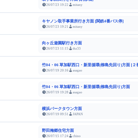
26/07/23 19:22
mitany
キヤノン取手事業所行き方面 [関鉄4番バス停]
26/07/23 19:21
mitany
向ヶ丘遊園駅行き方面
26/07/23 11:15
thz33
竹04・06 草加駅西口・新里循環(柳島先回り)方面 [２
26/07/19 20:16
asagao
竹04・06 草加駅西口・新里循環(柳島先回り)方面
26/07/19 19:28
asagao
横浜パークタウン方面
26/07/19 09:51
JAPAN
野田梅郷住宅方面
26/07/15 17:24
chino