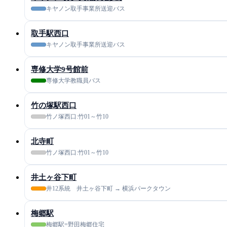
キヤノン取手事業所送迎バス
取手駅西口
キヤノン取手事業所送迎バス
専修大学9号館前
専修大学教職員バス
竹の塚駅西口
竹ノ塚西口:竹01～竹10
北寺町
竹ノ塚西口:竹01～竹10
井土ヶ谷下町
井12系統 井土ヶ谷下町 → 横浜パークタウン
梅郷駅
梅郷駅=野田梅郷住宅