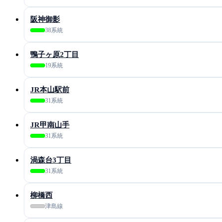
阪神御影
38系統
鴨子ヶ原2丁目
19系統
JR本山駅前
31系統
JR甲南山手
31系統
渦森台3丁目
31系統
柳橋西
津島線