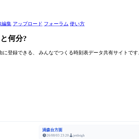
線編集
アップロード
フォーラム
使い方
と何分?
由に登録できる、 みんなでつくる時刻表データ共有サイトです。登録さ
渦森台方面
26/08/03 23:20
jettleigh