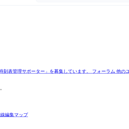
時刻表管理サポーター」を募集しています。
フォーラム
他の
。
路線編集マップ