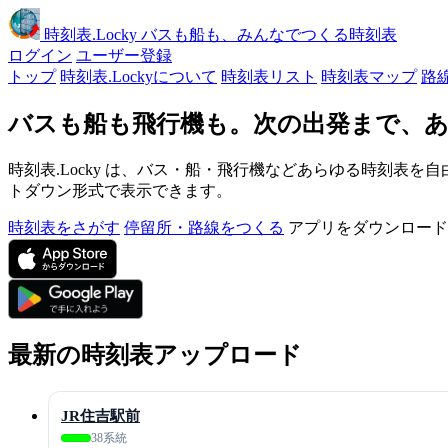
時刻表
.Locky
バスも船も、みんなでつくる時刻表
ログイン
ユーザー登録
トップ
時刻表.Lockyについて
時刻表リスト
時刻表マップ
路
バスも船も飛行機も。次の出発まで、あ
時刻表.Locky は、バス・船・飛行機などあらゆる時刻表を自
トダウン形式で表示できます。
時刻表をさがす
停留所・路線をつくる
アプリをダウンロード
最新の時刻表アップロード
JR住吉駅前
38系統