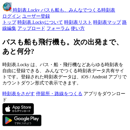
時刻表
.Locky
バスも船も、みんなでつくる時刻表
ログイン
ユーザー登録
トップ
時刻表.Lockyについて
時刻表リスト
時刻表マップ
路
線編集
アップロード
フォーラム
使い方
バスも船も飛行機も。次の出発まで、
あと何分?
時刻表.Locky は、バス・船・飛行機などあらゆる時刻表を
自由に登録できる、 みんなでつくる時刻表データ共有サイ
トです。登録された時刻表データは、iOS / Android アプリで
カウントダウン形式で表示できます。
時刻表をさがす
停留所・路線をつくる
アプリをダウンロー
ド