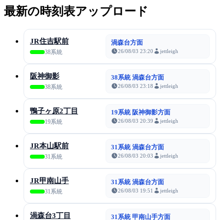
最新の時刻表アップロード
JR住吉駅前
渦森台方面
26/08/03 23:20
jettleigh
38系統
阪神御影
38系統 渦森台方面
26/08/03 23:18
jettleigh
38系統
鴨子ヶ原2丁目
19系統 阪神御影方面
26/08/03 20:39
jettleigh
19系統
JR本山駅前
31系統 渦森台方面
26/08/03 20:03
jettleigh
31系統
JR甲南山手
31系統 渦森台方面
26/08/03 19:51
jettleigh
31系統
渦森台3丁目
31系統 甲南山手方面