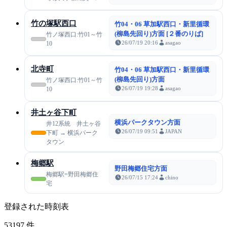
竹の塚駅西口
竹04・06 草加駅西口・新里循環
(柳島先回り)方面 [２番のりば]
竹ノ塚西口:竹01～竹
26/07/19 20:16
asagao
10
北寺町
竹04・06 草加駅西口・新里循環
(柳島先回り)方面
竹ノ塚西口:竹01～竹
26/07/19 19:28
asagao
10
井土ヶ谷下町
横浜パークタウン方面
井12系統 井土ヶ谷
26/07/19 09:51
JAPAN
下町 → 横浜パーク
タウン
梅郷駅
野田梅郷住宅方面
梅郷駅=野田梅郷住
26/07/15 17:24
chino
宅
登録された時刻表
53197
件