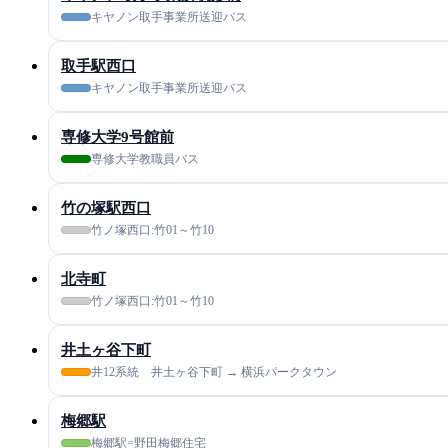
キヤノン取手事業所送迎バス
取手駅西口
キヤノン取手事業所送迎バス
専修大学9号館前
専修大学教職員バス
竹の塚駅西口
竹ノ塚西口:竹01～竹10
北寺町
竹ノ塚西口:竹01～竹10
井土ヶ谷下町
井12系統 井土ヶ谷下町 → 横浜パークタウン
梅郷駅
梅郷駅=野田梅郷住宅