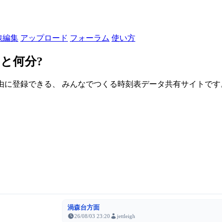
線編集
アップロード
フォーラム
使い方
と何分?
由に登録できる、 みんなでつくる時刻表データ共有サイトです。登録さ
渦森台方面
26/08/03 23:20
jettleigh