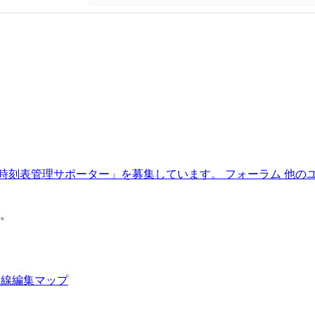
時刻表管理サポーター」を募集しています。
フォーラム
他の
。
路線編集マップ