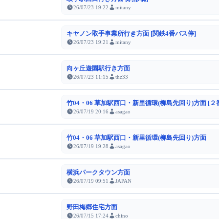
26/07/23 19:22
mitany
キヤノン取手事業所行き方面 [関鉄4番バス停]
26/07/23 19:21
mitany
向ヶ丘遊園駅行き方面
26/07/23 11:15
thz33
竹04・06 草加駅西口・新里循環(柳島先回り)方面 [２
26/07/19 20:16
asagao
竹04・06 草加駅西口・新里循環(柳島先回り)方面
26/07/19 19:28
asagao
横浜パークタウン方面
26/07/19 09:51
JAPAN
野田梅郷住宅方面
26/07/15 17:24
chino