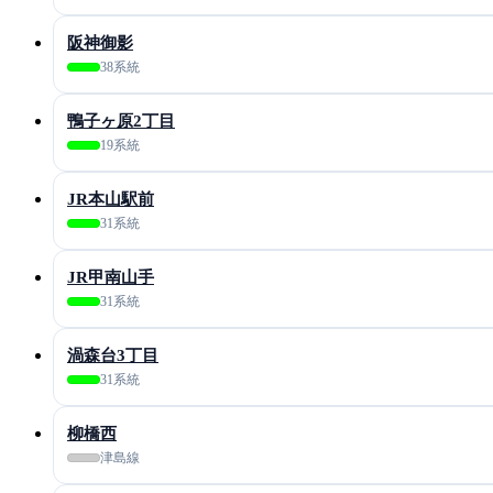
阪神御影
38系統
鴨子ヶ原2丁目
19系統
JR本山駅前
31系統
JR甲南山手
31系統
渦森台3丁目
31系統
柳橋西
津島線