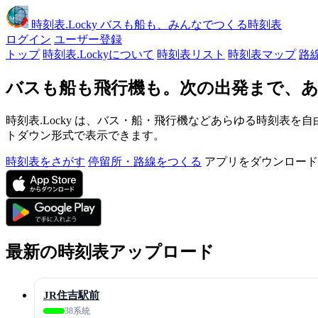
時刻表
.Locky
バスも船も、みんなでつくる時刻表
ログイン
ユーザー登録
トップ
時刻表.Lockyについて
時刻表リスト
時刻表マップ
路
バスも船も飛行機も。次の出発まで、あ
時刻表.Locky は、バス・船・飛行機などあらゆる時刻表を自
トダウン形式で表示できます。
時刻表をさがす
停留所・路線をつくる
アプリをダウンロード
最新の時刻表アップロード
JR住吉駅前
38系統