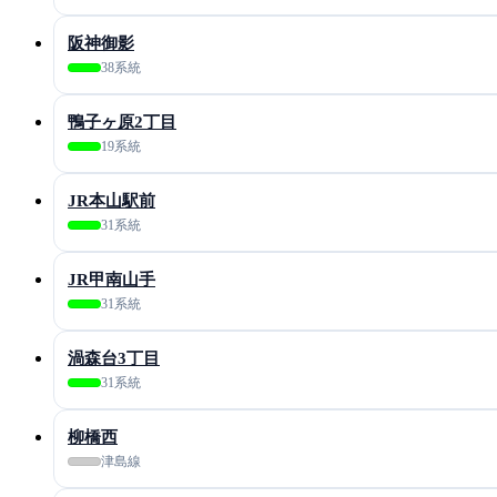
阪神御影
38系統
鴨子ヶ原2丁目
19系統
JR本山駅前
31系統
JR甲南山手
31系統
渦森台3丁目
31系統
柳橋西
津島線