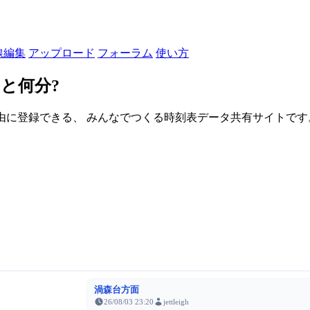
線編集
アップロード
フォーラム
使い方
と何分?
由に登録できる、 みんなでつくる時刻表データ共有サイトです。登録さ
渦森台方面
26/08/03 23:20
jettleigh