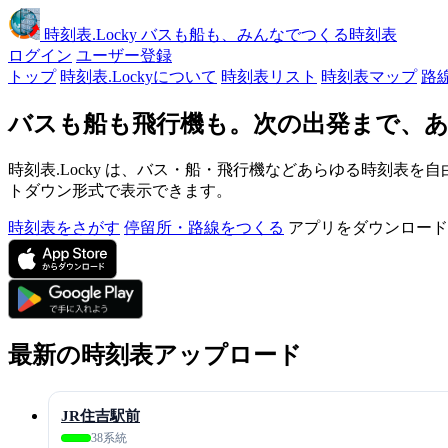
時刻表
.Locky
バスも船も、みんなでつくる時刻表
ログイン
ユーザー登録
トップ
時刻表.Lockyについて
時刻表リスト
時刻表マップ
路
バスも船も飛行機も。次の出発まで、あ
時刻表.Locky は、バス・船・飛行機などあらゆる時刻表を自
トダウン形式で表示できます。
時刻表をさがす
停留所・路線をつくる
アプリをダウンロード
最新の時刻表アップロード
JR住吉駅前
38系統