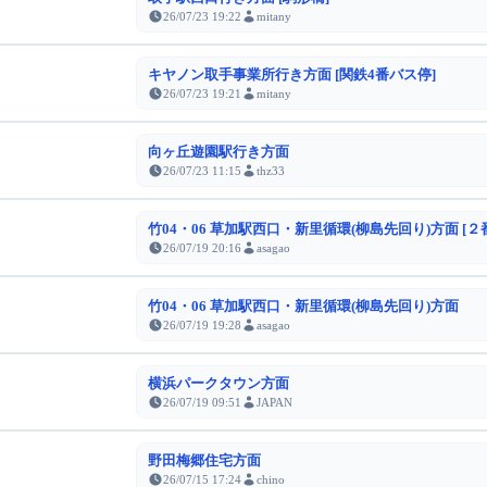
26/07/23 19:22
mitany
キヤノン取手事業所行き方面 [関鉄4番バス停]
26/07/23 19:21
mitany
向ヶ丘遊園駅行き方面
26/07/23 11:15
thz33
竹04・06 草加駅西口・新里循環(柳島先回り)方面 [２
26/07/19 20:16
asagao
竹04・06 草加駅西口・新里循環(柳島先回り)方面
26/07/19 19:28
asagao
横浜パークタウン方面
26/07/19 09:51
JAPAN
野田梅郷住宅方面
26/07/15 17:24
chino