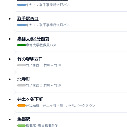
キヤノン取手事業所送迎バス
取手駅西口
キヤノン取手事業所送迎バス
専修大学9号館前
専修大学教職員バス
竹の塚駅西口
竹ノ塚西口:竹01～竹10
北寺町
竹ノ塚西口:竹01～竹10
井土ヶ谷下町
井12系統 井土ヶ谷下町 → 横浜パークタウン
梅郷駅
梅郷駅=野田梅郷住宅