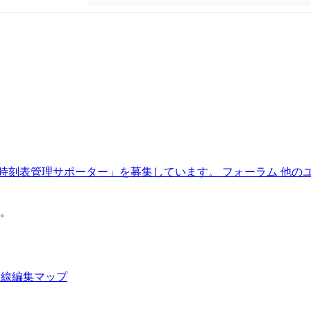
時刻表管理サポーター」を募集しています。
フォーラム
他の
。
路線編集マップ