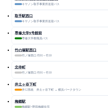
キヤノン取手事業所送迎バス
取手駅西口
キヤノン取手事業所送迎バス
専修大学9号館前
専修大学教職員バス
竹の塚駅西口
竹ノ塚西口:竹01～竹10
北寺町
竹ノ塚西口:竹01～竹10
井土ヶ谷下町
井12系統 井土ヶ谷下町 → 横浜パークタウン
梅郷駅
梅郷駅=野田梅郷住宅