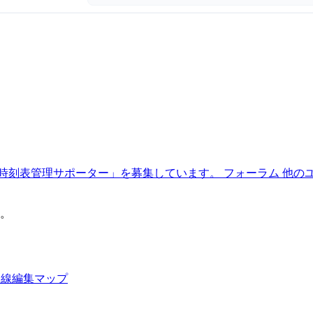
時刻表管理サポーター」を募集しています。
フォーラム
他の
。
路線編集マップ