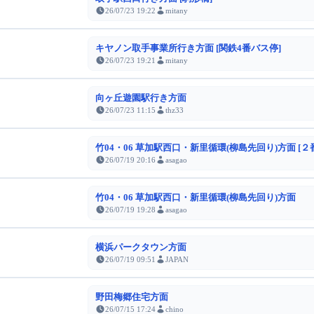
26/07/23 19:22
mitany
キヤノン取手事業所行き方面 [関鉄4番バス停]
26/07/23 19:21
mitany
向ヶ丘遊園駅行き方面
26/07/23 11:15
thz33
竹04・06 草加駅西口・新里循環(柳島先回り)方面 [２
26/07/19 20:16
asagao
竹04・06 草加駅西口・新里循環(柳島先回り)方面
26/07/19 19:28
asagao
横浜パークタウン方面
26/07/19 09:51
JAPAN
野田梅郷住宅方面
26/07/15 17:24
chino