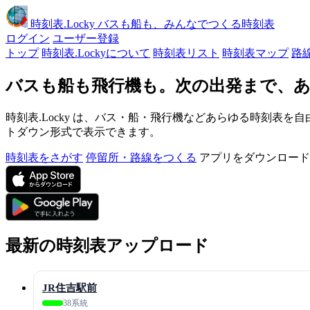
時刻表
.Locky
バスも船も、みんなでつくる時刻表
ログイン
ユーザー登録
トップ
時刻表.Lockyについて
時刻表リスト
時刻表マップ
路
バスも船も飛行機も。次の出発まで、あ
時刻表.Locky は、バス・船・飛行機などあらゆる時刻表を自
トダウン形式で表示できます。
時刻表をさがす
停留所・路線をつくる
アプリをダウンロード
最新の時刻表アップロード
JR住吉駅前
38系統