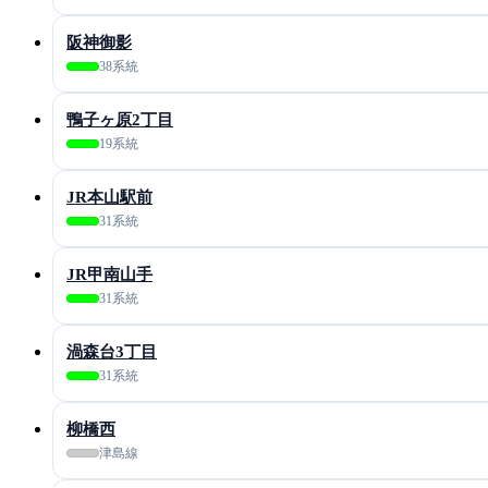
阪神御影
38系統
鴨子ヶ原2丁目
19系統
JR本山駅前
31系統
JR甲南山手
31系統
渦森台3丁目
31系統
柳橋西
津島線