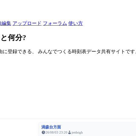
線編集
アップロード
フォーラム
使い方
と何分?
由に登録できる、 みんなでつくる時刻表データ共有サイトです。登録さ
渦森台方面
26/08/03 23:20
jettleigh