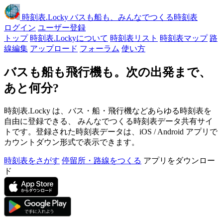
時刻表
.Locky
バスも船も、みんなでつくる時刻表
ログイン
ユーザー登録
トップ
時刻表.Lockyについて
時刻表リスト
時刻表マップ
路
線編集
アップロード
フォーラム
使い方
バスも船も飛行機も。次の出発まで、
あと何分?
時刻表.Locky は、バス・船・飛行機などあらゆる時刻表を
自由に登録できる、 みんなでつくる時刻表データ共有サイ
トです。登録された時刻表データは、iOS / Android アプリで
カウントダウン形式で表示できます。
時刻表をさがす
停留所・路線をつくる
アプリをダウンロー
ド