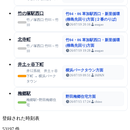
竹の塚駅西口
竹04・06 草加駅西口・新里循環
(柳島先回り)方面 [２番のりば]
竹ノ塚西口:竹01～竹
26/07/19 20:16
asagao
10
北寺町
竹04・06 草加駅西口・新里循環
(柳島先回り)方面
竹ノ塚西口:竹01～竹
26/07/19 19:28
asagao
10
井土ヶ谷下町
横浜パークタウン方面
井12系統 井土ヶ谷
26/07/19 09:51
JAPAN
下町 → 横浜パーク
タウン
梅郷駅
野田梅郷住宅方面
梅郷駅=野田梅郷住
26/07/15 17:24
chino
宅
登録された時刻表
53197
件