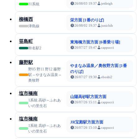
26/08/03 19:37
jettleigh
31系統
柳橋西
栄方面 [1番のりば]
26/08/02 19:37
junichih
津島線
笹島町
東海橋方面方面 [6番乗り場]
26/07/27 19:47
cappucci
幹名駅2
藤野駅
やまなみ温泉／奥牧野方面 [1番
野05 野11 野12 藤野
のりば]
駅⇔やまなみ温泉⇔
26/07/27 19:30
eboshi2
奥牧野
塩市橋南
山陽高砂駅方面方面
1系統 高砂～ふれあ
26/07/26 15:11
cappucci
いの里生石
塩市橋南
JR宝殿駅方面方面
1系統 高砂～ふれあ
26/07/26 15:10
cappucci
いの里生石