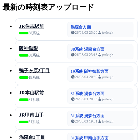
最新の時刻表アップロード
JR住吉駅前
渦森台方面
26/08/03 23:20
jettleigh
38系統
阪神御影
38系統 渦森台方面
26/08/03 23:18
jettleigh
38系統
鴨子ヶ原2丁目
19系統 阪神御影方面
26/08/03 20:39
jettleigh
19系統
JR本山駅前
31系統 渦森台方面
26/08/03 20:03
jettleigh
31系統
JR甲南山手
31系統 渦森台方面
26/08/03 19:51
jettleigh
31系統
渦森台3丁目
31系統 甲南山手方面