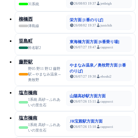
26/08/03 19:37
jettleigh
31系統
柳橋西
栄方面 [1番のりば]
26/08/02 19:37
junichih
津島線
笹島町
東海橋方面方面 [6番乗り場]
26/07/27 19:47
cappucci
幹名駅2
藤野駅
やまなみ温泉／奥牧野方面 [1番
野05 野11 野12 藤野
のりば]
駅⇔やまなみ温泉⇔
26/07/27 19:30
eboshi2
奥牧野
塩市橋南
山陽高砂駅方面方面
1系統 高砂～ふれあ
26/07/26 15:11
cappucci
いの里生石
塩市橋南
JR宝殿駅方面方面
1系統 高砂～ふれあ
26/07/26 15:10
cappucci
いの里生石