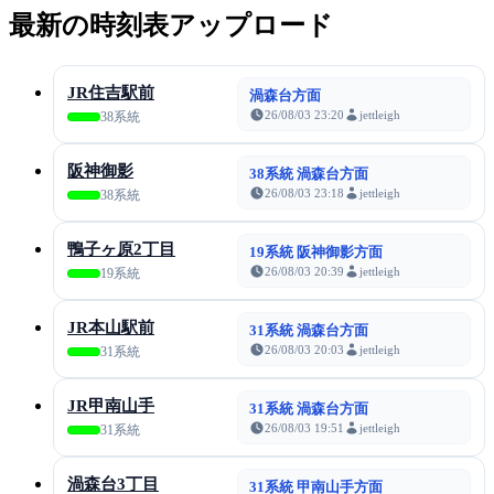
最新の時刻表アップロード
JR住吉駅前
渦森台方面
26/08/03 23:20
jettleigh
38系統
阪神御影
38系統 渦森台方面
26/08/03 23:18
jettleigh
38系統
鴨子ヶ原2丁目
19系統 阪神御影方面
26/08/03 20:39
jettleigh
19系統
JR本山駅前
31系統 渦森台方面
26/08/03 20:03
jettleigh
31系統
JR甲南山手
31系統 渦森台方面
26/08/03 19:51
jettleigh
31系統
渦森台3丁目
31系統 甲南山手方面