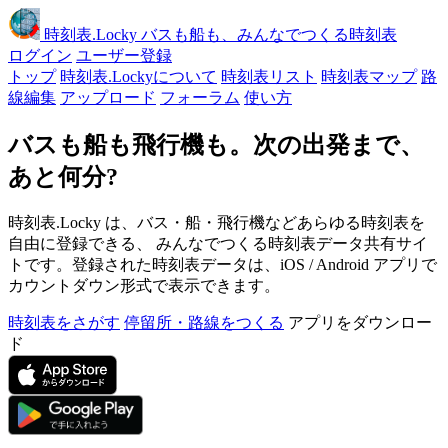
時刻表
.Locky
バスも船も、みんなでつくる時刻表
ログイン
ユーザー登録
トップ
時刻表.Lockyについて
時刻表リスト
時刻表マップ
路
線編集
アップロード
フォーラム
使い方
バスも船も飛行機も。次の出発まで、
あと何分?
時刻表.Locky は、バス・船・飛行機などあらゆる時刻表を
自由に登録できる、 みんなでつくる時刻表データ共有サイ
トです。登録された時刻表データは、iOS / Android アプリで
カウントダウン形式で表示できます。
時刻表をさがす
停留所・路線をつくる
アプリをダウンロー
ド