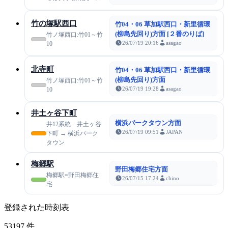
竹の塚駅西口
竹04・06 草加駅西口・新里循環
(柳島先回り)方面 [２番のりば]
竹ノ塚西口:竹01～竹
26/07/19 20:16
asagao
10
北寺町
竹04・06 草加駅西口・新里循環
(柳島先回り)方面
竹ノ塚西口:竹01～竹
26/07/19 19:28
asagao
10
井土ヶ谷下町
横浜パークタウン方面
井12系統 井土ヶ谷
26/07/19 09:51
JAPAN
下町 → 横浜パーク
タウン
梅郷駅
野田梅郷住宅方面
梅郷駅=野田梅郷住
26/07/15 17:24
chino
宅
登録された時刻表
53197
件