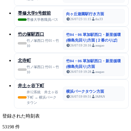
専修大学9号館前
向ヶ丘遊園駅行き方面
26/07/23 11:15
thz33
専修大学教職員バス
竹の塚駅西口
竹04・06 草加駅西口・新里循環
(柳島先回り)方面 [２番のりば]
竹ノ塚西口:竹01～竹
26/07/19 20:16
asagao
10
北寺町
竹04・06 草加駅西口・新里循環
(柳島先回り)方面
竹ノ塚西口:竹01～竹
26/07/19 19:28
asagao
10
井土ヶ谷下町
横浜パークタウン方面
井12系統 井土ヶ谷
26/07/19 09:51
JAPAN
下町 → 横浜パーク
タウン
登録された時刻表
53198
件