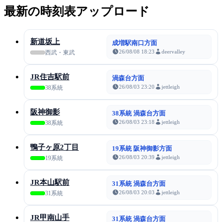
最新の時刻表アップロード
新道坂上
成増駅南口方面
26/08/08 18:23
deervalley
西武・東武
JR住吉駅前
渦森台方面
26/08/03 23:20
jettleigh
38系統
阪神御影
38系統 渦森台方面
26/08/03 23:18
jettleigh
38系統
鴨子ヶ原2丁目
19系統 阪神御影方面
26/08/03 20:39
jettleigh
19系統
JR本山駅前
31系統 渦森台方面
26/08/03 20:03
jettleigh
31系統
JR甲南山手
31系統 渦森台方面