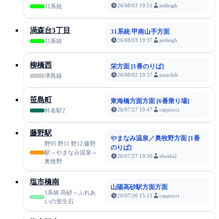
26/08/03 19:51
jettleigh
31系統
渦森台3丁目
31系統 甲南山手方面
26/08/03 19:37
jettleigh
31系統
柳橋西
栄方面 [1番のりば]
26/08/02 19:37
junichih
津島線
笹島町
東海橋方面方面 [6番乗り場]
26/07/27 19:47
cappucci
幹名駅2
藤野駅
やまなみ温泉／奥牧野方面 [1番
野05 野11 野12 藤野
のりば]
駅⇔やまなみ温泉⇔
26/07/27 19:30
eboshi2
奥牧野
塩市橋南
山陽高砂駅方面方面
1系統 高砂～ふれあ
26/07/26 15:11
cappucci
いの里生石