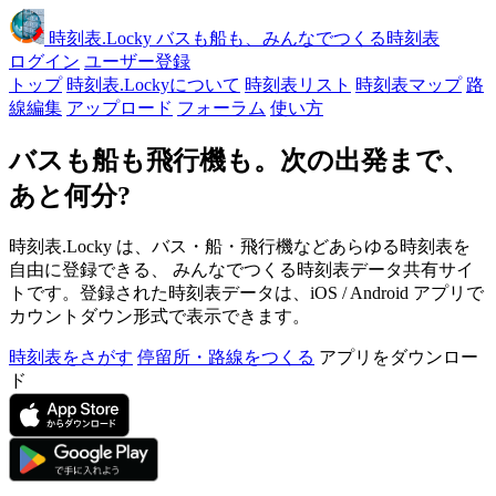
時刻表
.Locky
バスも船も、みんなでつくる時刻表
ログイン
ユーザー登録
トップ
時刻表.Lockyについて
時刻表リスト
時刻表マップ
路
線編集
アップロード
フォーラム
使い方
バスも船も飛行機も。次の出発まで、
あと何分?
時刻表.Locky は、バス・船・飛行機などあらゆる時刻表を
自由に登録できる、 みんなでつくる時刻表データ共有サイ
トです。登録された時刻表データは、iOS / Android アプリで
カウントダウン形式で表示できます。
時刻表をさがす
停留所・路線をつくる
アプリをダウンロー
ド