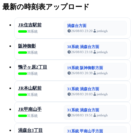
最新の時刻表アップロード
JR住吉駅前
渦森台方面
26/08/03 23:20
jettleigh
38系統
阪神御影
38系統 渦森台方面
26/08/03 23:18
jettleigh
38系統
鴨子ヶ原2丁目
19系統 阪神御影方面
26/08/03 20:39
jettleigh
19系統
JR本山駅前
31系統 渦森台方面
26/08/03 20:03
jettleigh
31系統
JR甲南山手
31系統 渦森台方面
26/08/03 19:51
jettleigh
31系統
渦森台3丁目
31系統 甲南山手方面