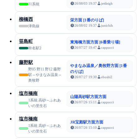
26/08/03 19:37
jettleigh
31系統
柳橋西
栄方面 [1番のりば]
26/08/02 19:37
junichih
津島線
笹島町
東海橋方面方面 [6番乗り場]
26/07/27 19:47
cappucci
幹名駅2
藤野駅
やまなみ温泉／奥牧野方面 [1番
野05 野11 野12 藤野
のりば]
駅⇔やまなみ温泉⇔
26/07/27 19:30
eboshi2
奥牧野
塩市橋南
山陽高砂駅方面方面
1系統 高砂～ふれあ
26/07/26 15:11
cappucci
いの里生石
塩市橋南
JR宝殿駅方面方面
1系統 高砂～ふれあ
26/07/26 15:10
cappucci
いの里生石