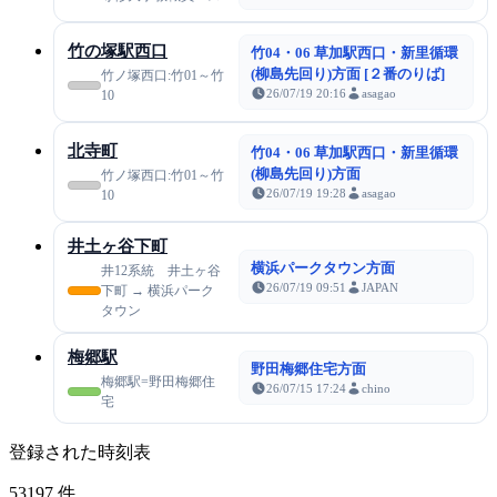
竹の塚駅西口
竹04・06 草加駅西口・新里循環
(柳島先回り)方面 [２番のりば]
竹ノ塚西口:竹01～竹
26/07/19 20:16
asagao
10
北寺町
竹04・06 草加駅西口・新里循環
(柳島先回り)方面
竹ノ塚西口:竹01～竹
26/07/19 19:28
asagao
10
井土ヶ谷下町
横浜パークタウン方面
井12系統 井土ヶ谷
26/07/19 09:51
JAPAN
下町 → 横浜パーク
タウン
梅郷駅
野田梅郷住宅方面
梅郷駅=野田梅郷住
26/07/15 17:24
chino
宅
登録された時刻表
53197
件