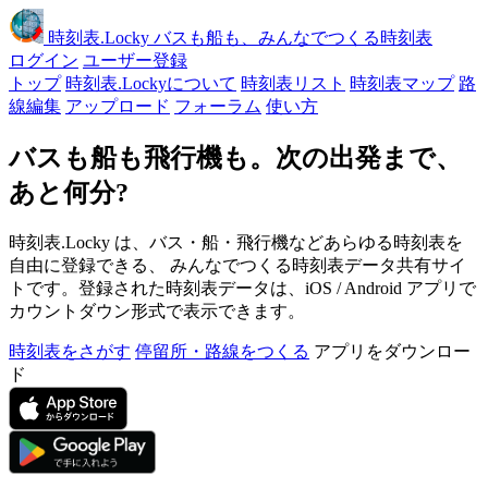
時刻表
.Locky
バスも船も、みんなでつくる時刻表
ログイン
ユーザー登録
トップ
時刻表.Lockyについて
時刻表リスト
時刻表マップ
路
線編集
アップロード
フォーラム
使い方
バスも船も飛行機も。次の出発まで、
あと何分?
時刻表.Locky は、バス・船・飛行機などあらゆる時刻表を
自由に登録できる、 みんなでつくる時刻表データ共有サイ
トです。登録された時刻表データは、iOS / Android アプリで
カウントダウン形式で表示できます。
時刻表をさがす
停留所・路線をつくる
アプリをダウンロー
ド