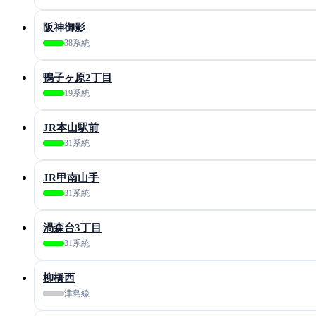
阪神御影
38系統
鴨子ヶ原2丁目
19系統
JR本山駅前
31系統
JR甲南山手
31系統
渦森台3丁目
31系統
柳橋西
津島線