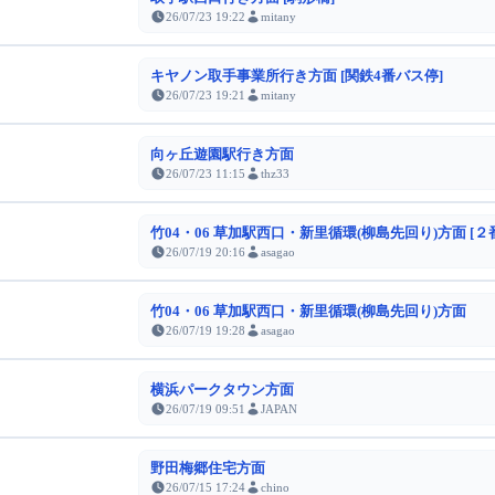
26/07/23 19:22
mitany
キヤノン取手事業所行き方面 [関鉄4番バス停]
26/07/23 19:21
mitany
向ヶ丘遊園駅行き方面
26/07/23 11:15
thz33
竹04・06 草加駅西口・新里循環(柳島先回り)方面 [２
26/07/19 20:16
asagao
竹04・06 草加駅西口・新里循環(柳島先回り)方面
26/07/19 19:28
asagao
横浜パークタウン方面
26/07/19 09:51
JAPAN
野田梅郷住宅方面
26/07/15 17:24
chino