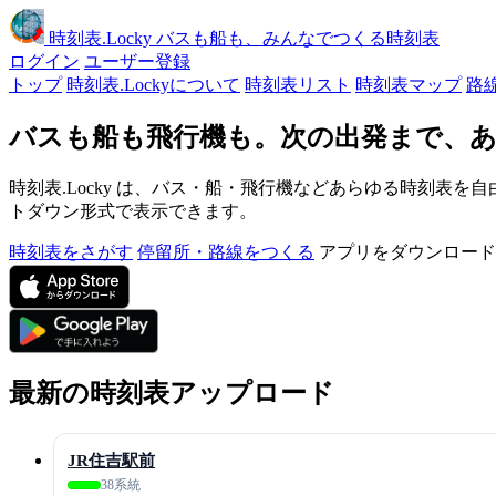
時刻表
.Locky
バスも船も、みんなでつくる時刻表
ログイン
ユーザー登録
トップ
時刻表.Lockyについて
時刻表リスト
時刻表マップ
路
バスも船も飛行機も。次の出発まで、あ
時刻表.Locky は、バス・船・飛行機などあらゆる時刻表を自
トダウン形式で表示できます。
時刻表をさがす
停留所・路線をつくる
アプリをダウンロード
最新の時刻表アップロード
JR住吉駅前
38系統