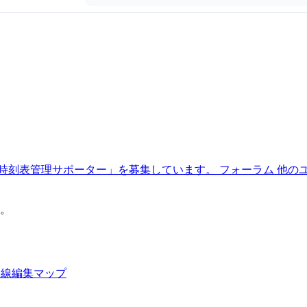
時刻表管理サポーター」を募集しています。
フォーラム
他の
。
路線編集マップ