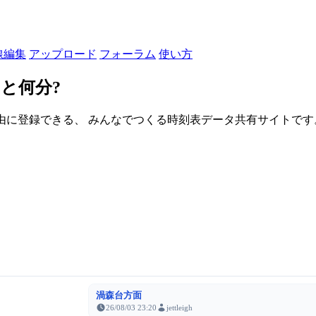
線編集
アップロード
フォーラム
使い方
と何分?
由に登録できる、 みんなでつくる時刻表データ共有サイトです。登録さ
渦森台方面
26/08/03 23:20
jettleigh