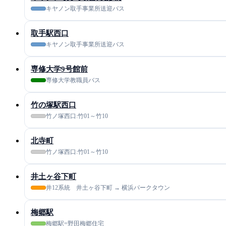
キヤノン取手事業所送迎バス
取手駅西口
キヤノン取手事業所送迎バス
専修大学9号館前
専修大学教職員バス
竹の塚駅西口
竹ノ塚西口:竹01～竹10
北寺町
竹ノ塚西口:竹01～竹10
井土ヶ谷下町
井12系統 井土ヶ谷下町 → 横浜パークタウン
梅郷駅
梅郷駅=野田梅郷住宅