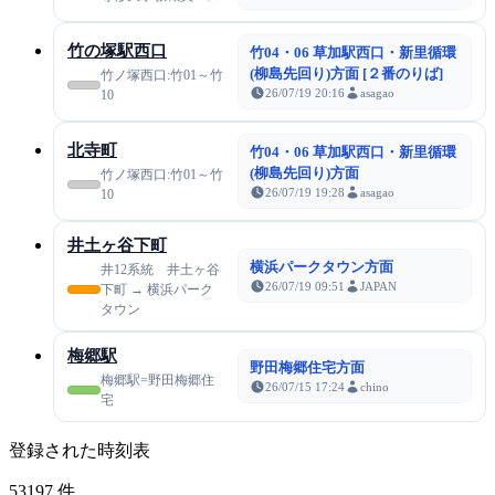
竹の塚駅西口
竹04・06 草加駅西口・新里循環
(柳島先回り)方面 [２番のりば]
竹ノ塚西口:竹01～竹
26/07/19 20:16
asagao
10
北寺町
竹04・06 草加駅西口・新里循環
(柳島先回り)方面
竹ノ塚西口:竹01～竹
26/07/19 19:28
asagao
10
井土ヶ谷下町
横浜パークタウン方面
井12系統 井土ヶ谷
26/07/19 09:51
JAPAN
下町 → 横浜パーク
タウン
梅郷駅
野田梅郷住宅方面
梅郷駅=野田梅郷住
26/07/15 17:24
chino
宅
登録された時刻表
53197
件