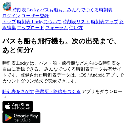
時刻表
.Locky
バスも船も、みんなでつくる時刻表
ログイン
ユーザー登録
トップ
時刻表.Lockyについて
時刻表リスト
時刻表マップ
路
線編集
アップロード
フォーラム
使い方
バスも船も飛行機も。次の出発まで、
あと何分?
時刻表.Locky は、バス・船・飛行機などあらゆる時刻表を
自由に登録できる、 みんなでつくる時刻表データ共有サイ
トです。登録された時刻表データは、iOS / Android アプリで
カウントダウン形式で表示できます。
時刻表をさがす
停留所・路線をつくる
アプリをダウンロー
ド