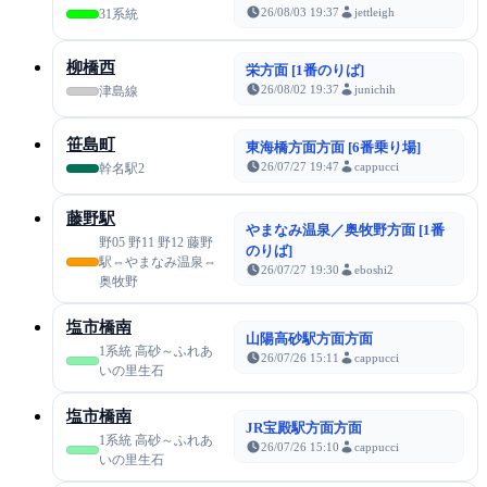
26/08/03 19:37
jettleigh
31系統
柳橋西
栄方面 [1番のりば]
26/08/02 19:37
junichih
津島線
笹島町
東海橋方面方面 [6番乗り場]
26/07/27 19:47
cappucci
幹名駅2
藤野駅
やまなみ温泉／奥牧野方面 [1番
野05 野11 野12 藤野
のりば]
駅⇔やまなみ温泉⇔
26/07/27 19:30
eboshi2
奥牧野
塩市橋南
山陽高砂駅方面方面
1系統 高砂～ふれあ
26/07/26 15:11
cappucci
いの里生石
塩市橋南
JR宝殿駅方面方面
1系統 高砂～ふれあ
26/07/26 15:10
cappucci
いの里生石