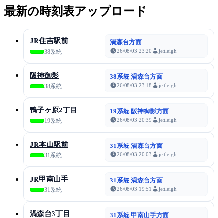
最新の時刻表アップロード
JR住吉駅前
渦森台方面
26/08/03 23:20
jettleigh
38系統
阪神御影
38系統 渦森台方面
26/08/03 23:18
jettleigh
38系統
鴨子ヶ原2丁目
19系統 阪神御影方面
26/08/03 20:39
jettleigh
19系統
JR本山駅前
31系統 渦森台方面
26/08/03 20:03
jettleigh
31系統
JR甲南山手
31系統 渦森台方面
26/08/03 19:51
jettleigh
31系統
渦森台3丁目
31系統 甲南山手方面