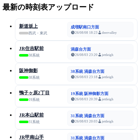
最新の時刻表アップロード
新道坂上
成増駅南口方面
26/08/08 18:23
deervalley
西武・東武
JR住吉駅前
渦森台方面
26/08/03 23:20
jettleigh
38系統
阪神御影
38系統 渦森台方面
26/08/03 23:18
jettleigh
38系統
鴨子ヶ原2丁目
19系統 阪神御影方面
26/08/03 20:39
jettleigh
19系統
JR本山駅前
31系統 渦森台方面
26/08/03 20:03
jettleigh
31系統
JR甲南山手
31系統 渦森台方面