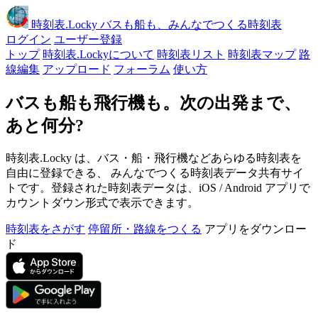
時刻表
.Locky
バスも船も、みんなでつくる時刻表
ログイン
ユーザー登録
トップ
時刻表.Lockyについて
時刻表リスト
時刻表マップ
路
線編集
アップロード
フォーラム
使い方
バスも船も飛行機も。次の出発まで、
あと何分?
時刻表.Locky は、バス・船・飛行機などあらゆる時刻表を
自由に登録できる、 みんなでつくる時刻表データ共有サイ
トです。登録された時刻表データは、iOS / Android アプリで
カウントダウン形式で表示できます。
時刻表をさがす
停留所・路線をつくる
アプリをダウンロー
ド