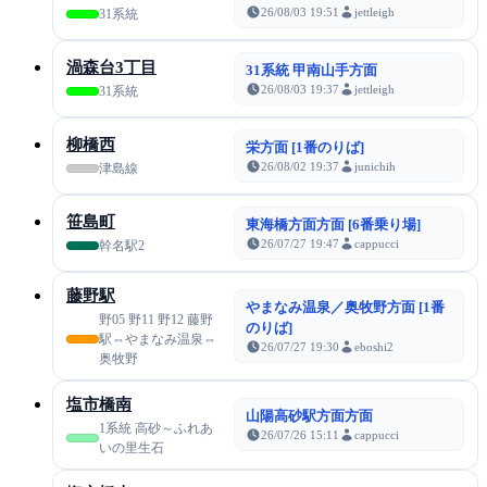
26/08/03 19:51
jettleigh
31系統
渦森台3丁目
31系統 甲南山手方面
26/08/03 19:37
jettleigh
31系統
柳橋西
栄方面 [1番のりば]
26/08/02 19:37
junichih
津島線
笹島町
東海橋方面方面 [6番乗り場]
26/07/27 19:47
cappucci
幹名駅2
藤野駅
やまなみ温泉／奥牧野方面 [1番
野05 野11 野12 藤野
のりば]
駅⇔やまなみ温泉⇔
26/07/27 19:30
eboshi2
奥牧野
塩市橋南
山陽高砂駅方面方面
1系統 高砂～ふれあ
26/07/26 15:11
cappucci
いの里生石