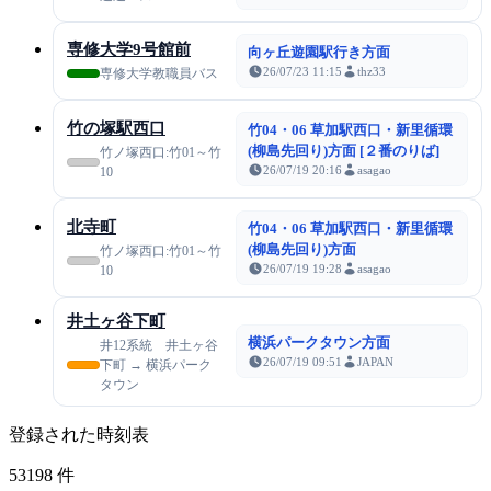
専修大学9号館前
向ヶ丘遊園駅行き方面
26/07/23 11:15
thz33
専修大学教職員バス
竹の塚駅西口
竹04・06 草加駅西口・新里循環
(柳島先回り)方面 [２番のりば]
竹ノ塚西口:竹01～竹
26/07/19 20:16
asagao
10
北寺町
竹04・06 草加駅西口・新里循環
(柳島先回り)方面
竹ノ塚西口:竹01～竹
26/07/19 19:28
asagao
10
井土ヶ谷下町
横浜パークタウン方面
井12系統 井土ヶ谷
26/07/19 09:51
JAPAN
下町 → 横浜パーク
タウン
登録された時刻表
53198
件