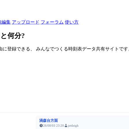
線編集
アップロード
フォーラム
使い方
と何分?
由に登録できる、 みんなでつくる時刻表データ共有サイトです。登録さ
渦森台方面
26/08/03 23:20
jettleigh