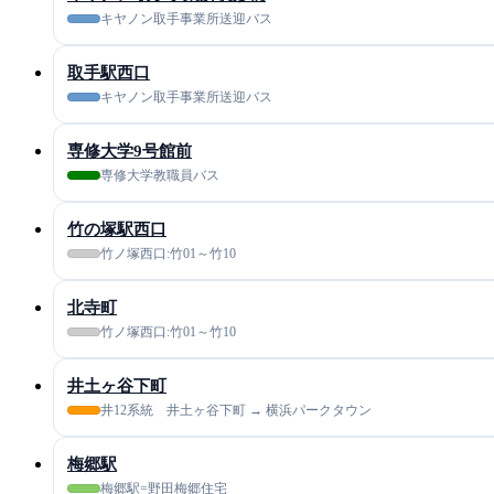
キヤノン取手事業所送迎バス
取手駅西口
キヤノン取手事業所送迎バス
専修大学9号館前
専修大学教職員バス
竹の塚駅西口
竹ノ塚西口:竹01～竹10
北寺町
竹ノ塚西口:竹01～竹10
井土ヶ谷下町
井12系統 井土ヶ谷下町 → 横浜パークタウン
梅郷駅
梅郷駅=野田梅郷住宅