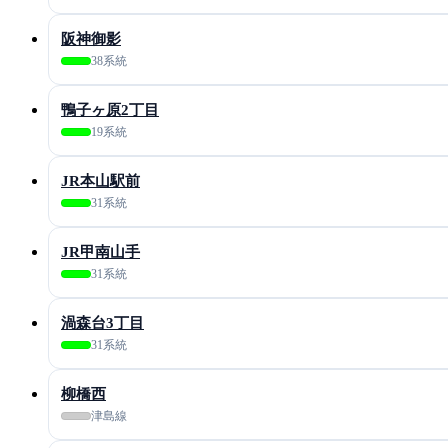
阪神御影
38系統
鴨子ヶ原2丁目
19系統
JR本山駅前
31系統
JR甲南山手
31系統
渦森台3丁目
31系統
柳橋西
津島線