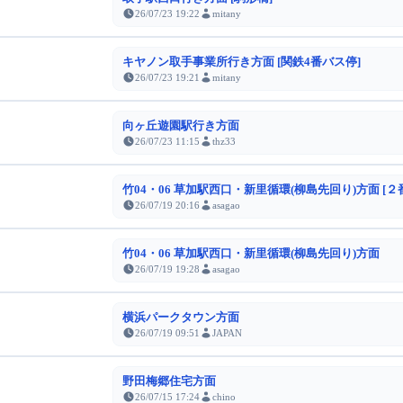
26/07/23 19:22
mitany
キヤノン取手事業所行き方面 [関鉄4番バス停]
26/07/23 19:21
mitany
向ヶ丘遊園駅行き方面
26/07/23 11:15
thz33
竹04・06 草加駅西口・新里循環(柳島先回り)方面 [２
26/07/19 20:16
asagao
竹04・06 草加駅西口・新里循環(柳島先回り)方面
26/07/19 19:28
asagao
横浜パークタウン方面
26/07/19 09:51
JAPAN
野田梅郷住宅方面
26/07/15 17:24
chino