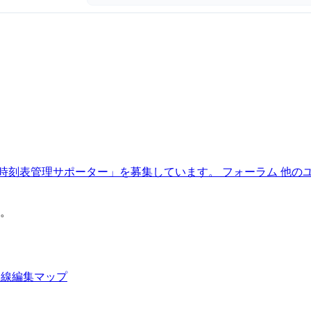
時刻表管理サポーター」を募集しています。
フォーラム
他の
。
路線編集マップ