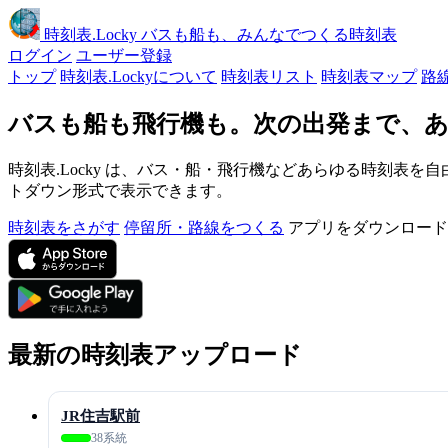
時刻表
.Locky
バスも船も、みんなでつくる時刻表
ログイン
ユーザー登録
トップ
時刻表.Lockyについて
時刻表リスト
時刻表マップ
路
バスも船も飛行機も。次の出発まで、あ
時刻表.Locky は、バス・船・飛行機などあらゆる時刻表を自
トダウン形式で表示できます。
時刻表をさがす
停留所・路線をつくる
アプリをダウンロード
最新の時刻表アップロード
JR住吉駅前
38系統