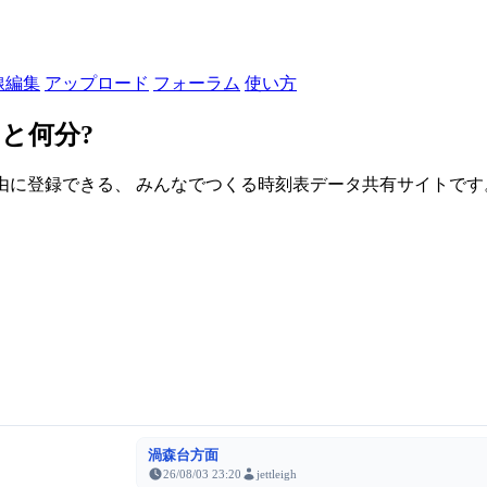
線編集
アップロード
フォーラム
使い方
と何分?
由に登録できる、 みんなでつくる時刻表データ共有サイトです。登録さ
渦森台方面
26/08/03 23:20
jettleigh