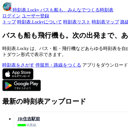
時刻表
.Locky
バスも船も、みんなでつくる時刻表
ログイン
ユーザー登録
トップ
時刻表.Lockyについて
時刻表リスト
時刻表マップ
路
バスも船も飛行機も。次の出発まで、あ
時刻表.Locky は、バス・船・飛行機などあらゆる時刻表を自
トダウン形式で表示できます。
時刻表をさがす
停留所・路線をつくる
アプリをダウンロード
最新の時刻表アップロード
JR住吉駅前
38系統