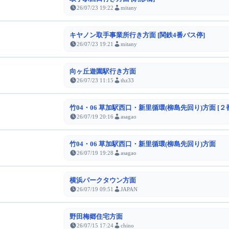
26/07/23 19:22
mitany
キヤノン取手事業所行き方面 [関鉄4番バス停]
26/07/23 19:21
mitany
向ヶ丘遊園駅行き方面
26/07/23 11:15
thz33
竹04・06 草加駅西口・新里循環(柳島先回り)方面 [２
26/07/19 20:16
asagao
竹04・06 草加駅西口・新里循環(柳島先回り)方面
26/07/19 19:28
asagao
横浜パークタウン方面
26/07/19 09:51
JAPAN
野田梅郷住宅方面
26/07/15 17:24
chino