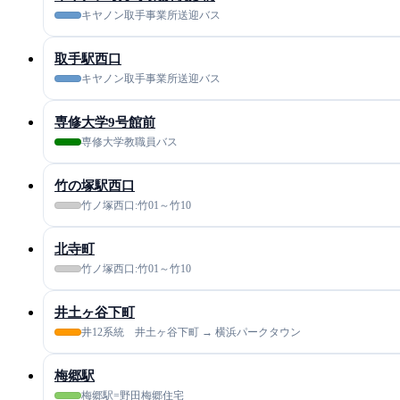
キヤノン取手事業所送迎バス
取手駅西口
キヤノン取手事業所送迎バス
専修大学9号館前
専修大学教職員バス
竹の塚駅西口
竹ノ塚西口:竹01～竹10
北寺町
竹ノ塚西口:竹01～竹10
井土ヶ谷下町
井12系統 井土ヶ谷下町 → 横浜パークタウン
梅郷駅
梅郷駅=野田梅郷住宅