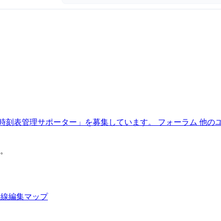
時刻表管理サポーター」を募集しています。
フォーラム
他の
。
路線編集マップ