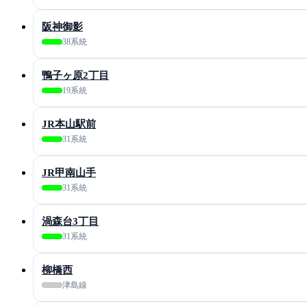
阪神御影
38系統
鴨子ヶ原2丁目
19系統
JR本山駅前
31系統
JR甲南山手
31系統
渦森台3丁目
31系統
柳橋西
津島線