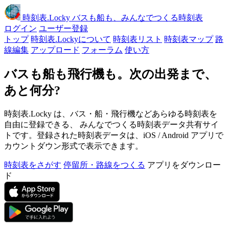
時刻表
.Locky
バスも船も、みんなでつくる時刻表
ログイン
ユーザー登録
トップ
時刻表.Lockyについて
時刻表リスト
時刻表マップ
路
線編集
アップロード
フォーラム
使い方
バスも船も飛行機も。次の出発まで、
あと何分?
時刻表.Locky は、バス・船・飛行機などあらゆる時刻表を
自由に登録できる、 みんなでつくる時刻表データ共有サイ
トです。登録された時刻表データは、iOS / Android アプリで
カウントダウン形式で表示できます。
時刻表をさがす
停留所・路線をつくる
アプリをダウンロー
ド