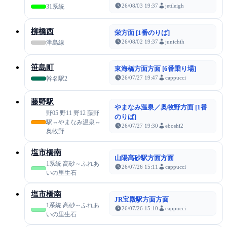
26/08/03 19:37
jettleigh
31系統
柳橋西
栄方面 [1番のりば]
26/08/02 19:37
junichih
津島線
笹島町
東海橋方面方面 [6番乗り場]
26/07/27 19:47
cappucci
幹名駅2
藤野駅
やまなみ温泉／奥牧野方面 [1番
野05 野11 野12 藤野
のりば]
駅⇔やまなみ温泉⇔
26/07/27 19:30
eboshi2
奥牧野
塩市橋南
山陽高砂駅方面方面
1系統 高砂～ふれあ
26/07/26 15:11
cappucci
いの里生石
塩市橋南
JR宝殿駅方面方面
1系統 高砂～ふれあ
26/07/26 15:10
cappucci
いの里生石