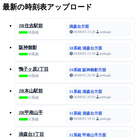
最新の時刻表アップロード
JR住吉駅前
渦森台方面
26/08/03 23:20
jettleigh
38系統
阪神御影
38系統 渦森台方面
26/08/03 23:18
jettleigh
38系統
鴨子ヶ原2丁目
19系統 阪神御影方面
26/08/03 20:39
jettleigh
19系統
JR本山駅前
31系統 渦森台方面
26/08/03 20:03
jettleigh
31系統
JR甲南山手
31系統 渦森台方面
26/08/03 19:51
jettleigh
31系統
渦森台3丁目
31系統 甲南山手方面