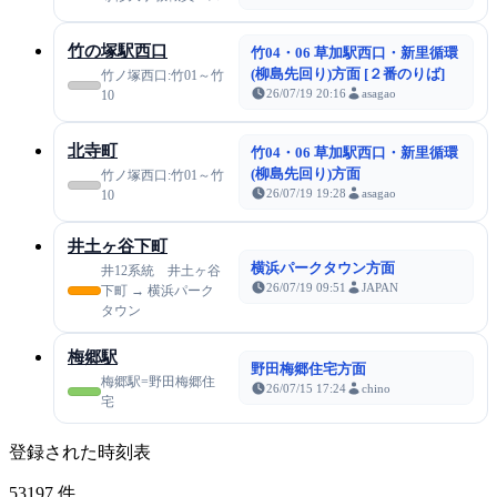
竹の塚駅西口
竹04・06 草加駅西口・新里循環
(柳島先回り)方面 [２番のりば]
竹ノ塚西口:竹01～竹
26/07/19 20:16
asagao
10
北寺町
竹04・06 草加駅西口・新里循環
(柳島先回り)方面
竹ノ塚西口:竹01～竹
26/07/19 19:28
asagao
10
井土ヶ谷下町
横浜パークタウン方面
井12系統 井土ヶ谷
26/07/19 09:51
JAPAN
下町 → 横浜パーク
タウン
梅郷駅
野田梅郷住宅方面
梅郷駅=野田梅郷住
26/07/15 17:24
chino
宅
登録された時刻表
53197
件