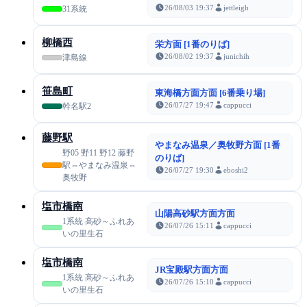
26/08/03 19:37
jettleigh
31系統
柳橋西
栄方面 [1番のりば]
26/08/02 19:37
junichih
津島線
笹島町
東海橋方面方面 [6番乗り場]
26/07/27 19:47
cappucci
幹名駅2
藤野駅
やまなみ温泉／奥牧野方面 [1番
野05 野11 野12 藤野
のりば]
駅⇔やまなみ温泉⇔
26/07/27 19:30
eboshi2
奥牧野
塩市橋南
山陽高砂駅方面方面
1系統 高砂～ふれあ
26/07/26 15:11
cappucci
いの里生石
塩市橋南
JR宝殿駅方面方面
1系統 高砂～ふれあ
26/07/26 15:10
cappucci
いの里生石