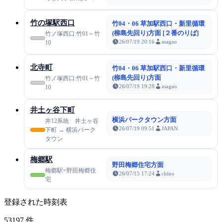
竹の塚駅西口
竹04・06 草加駅西口・新里循環
(柳島先回り)方面 [２番のりば]
竹ノ塚西口:竹01～竹
26/07/19 20:16
asagao
10
北寺町
竹04・06 草加駅西口・新里循環
(柳島先回り)方面
竹ノ塚西口:竹01～竹
26/07/19 19:28
asagao
10
井土ヶ谷下町
横浜パークタウン方面
井12系統 井土ヶ谷
26/07/19 09:51
JAPAN
下町 → 横浜パーク
タウン
梅郷駅
野田梅郷住宅方面
梅郷駅=野田梅郷住
26/07/15 17:24
chino
宅
登録された時刻表
53197
件