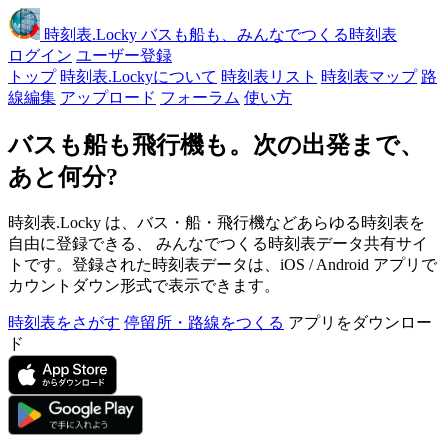
時刻表
.Locky
バスも船も、みんなでつくる時刻表
ログイン
ユーザー登録
トップ
時刻表.Lockyについて
時刻表リスト
時刻表マップ
路
線編集
アップロード
フォーラム
使い方
バスも船も飛行機も。次の出発まで、
あと何分?
時刻表.Locky は、バス・船・飛行機などあらゆる時刻表を
自由に登録できる、 みんなでつくる時刻表データ共有サイ
トです。登録された時刻表データは、iOS / Android アプリで
カウントダウン形式で表示できます。
時刻表をさがす
停留所・路線をつくる
アプリをダウンロー
ド