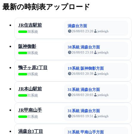
最新の時刻表アップロード
JR住吉駅前
渦森台方面
26/08/03 23:20
jettleigh
38系統
阪神御影
38系統 渦森台方面
26/08/03 23:18
jettleigh
38系統
鴨子ヶ原2丁目
19系統 阪神御影方面
26/08/03 20:39
jettleigh
19系統
JR本山駅前
31系統 渦森台方面
26/08/03 20:03
jettleigh
31系統
JR甲南山手
31系統 渦森台方面
26/08/03 19:51
jettleigh
31系統
渦森台3丁目
31系統 甲南山手方面