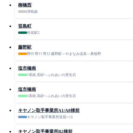
柳橋西
津島線
笹島町
幹名駅2
藤野駅
野05 野11 野12 藤野駅⇔やまなみ温泉⇔奥牧野
塩市橋南
1系統 高砂～ふれあいの里生石
塩市橋南
1系統 高砂～ふれあいの里生石
キヤノン取手事業所A1/A8棟前
キヤノン取手事業所送迎バス
キヤノン取手事業所B2棟前