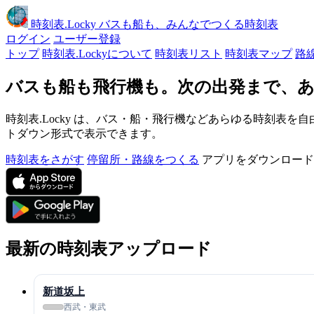
時刻表
.Locky
バスも船も、みんなでつくる時刻表
ログイン
ユーザー登録
トップ
時刻表.Lockyについて
時刻表リスト
時刻表マップ
路
バスも船も飛行機も。次の出発まで、あ
時刻表.Locky は、バス・船・飛行機などあらゆる時刻表を自
トダウン形式で表示できます。
時刻表をさがす
停留所・路線をつくる
アプリをダウンロード
最新の時刻表アップロード
新道坂上
西武・東武