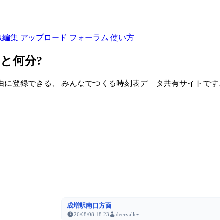
線編集
アップロード
フォーラム
使い方
と何分?
由に登録できる、 みんなでつくる時刻表データ共有サイトです。登録さ
成増駅南口方面
26/08/08 18:23
deervalley