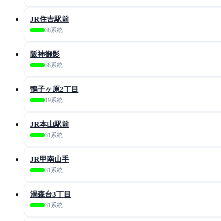
JR住吉駅前
38系統
阪神御影
38系統
鴨子ヶ原2丁目
19系統
JR本山駅前
31系統
JR甲南山手
31系統
渦森台3丁目
31系統