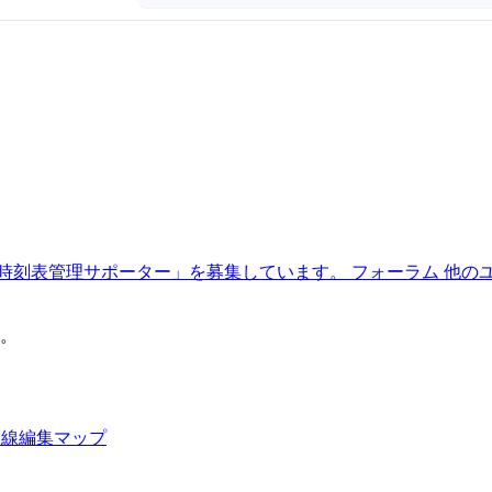
時刻表管理サポーター」を募集しています。
フォーラム
他の
。
路線編集マップ