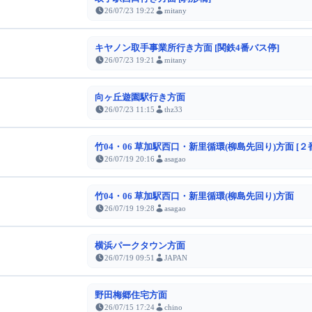
26/07/23 19:22
mitany
キヤノン取手事業所行き方面 [関鉄4番バス停]
26/07/23 19:21
mitany
向ヶ丘遊園駅行き方面
26/07/23 11:15
thz33
竹04・06 草加駅西口・新里循環(柳島先回り)方面 [２
26/07/19 20:16
asagao
竹04・06 草加駅西口・新里循環(柳島先回り)方面
26/07/19 19:28
asagao
横浜パークタウン方面
26/07/19 09:51
JAPAN
野田梅郷住宅方面
26/07/15 17:24
chino