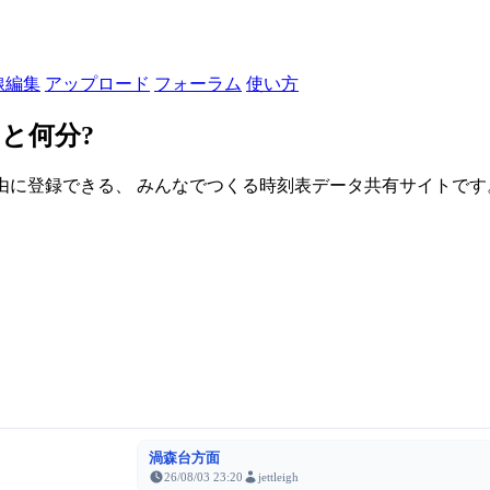
線編集
アップロード
フォーラム
使い方
と何分?
由に登録できる、 みんなでつくる時刻表データ共有サイトです。登録さ
渦森台方面
26/08/03 23:20
jettleigh