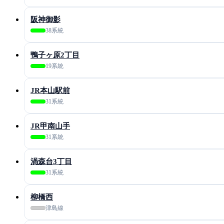
阪神御影
38系統
鴨子ヶ原2丁目
19系統
JR本山駅前
31系統
JR甲南山手
31系統
渦森台3丁目
31系統
柳橋西
津島線