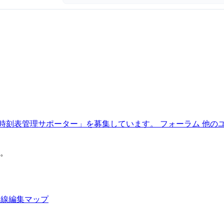
時刻表管理サポーター」を募集しています。
フォーラム
他の
。
路線編集マップ