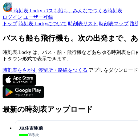
時刻表
.Locky
バスも船も、みんなでつくる時刻表
ログイン
ユーザー登録
トップ
時刻表.Lockyについて
時刻表リスト
時刻表マップ
路
バスも船も飛行機も。次の出発まで、あ
時刻表.Locky は、バス・船・飛行機などあらゆる時刻表を自
トダウン形式で表示できます。
時刻表をさがす
停留所・路線をつくる
アプリをダウンロード
最新の時刻表アップロード
JR住吉駅前
38系統