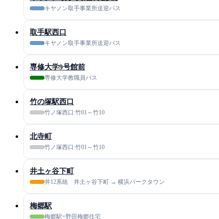
キヤノン取手事業所送迎バス
取手駅西口
キヤノン取手事業所送迎バス
専修大学9号館前
専修大学教職員バス
竹の塚駅西口
竹ノ塚西口:竹01～竹10
北寺町
竹ノ塚西口:竹01～竹10
井土ヶ谷下町
井12系統 井土ヶ谷下町 → 横浜パークタウン
梅郷駅
梅郷駅=野田梅郷住宅