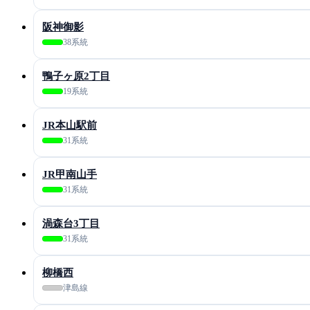
阪神御影
38系統
鴨子ヶ原2丁目
19系統
JR本山駅前
31系統
JR甲南山手
31系統
渦森台3丁目
31系統
柳橋西
津島線