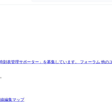
時刻表管理サポーター」を募集しています。
フォーラム
他の
。
路線編集マップ