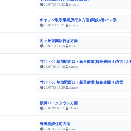
26/07/23 19:22
mitany
キヤノン取手事業所行き方面 [関鉄4番バス停]
26/07/23 19:21
mitany
向ヶ丘遊園駅行き方面
26/07/23 11:15
thz33
竹04・06 草加駅西口・新里循環(柳島先回り)方面 [２
26/07/19 20:16
asagao
竹04・06 草加駅西口・新里循環(柳島先回り)方面
26/07/19 19:28
asagao
横浜パークタウン方面
26/07/19 09:51
JAPAN
野田梅郷住宅方面
26/07/15 17:24
chino