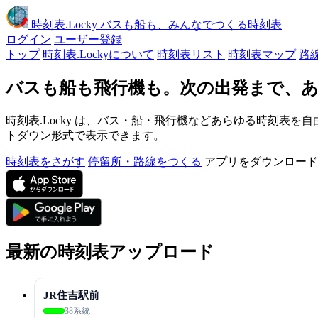
時刻表
.Locky
バスも船も、みんなでつくる時刻表
ログイン
ユーザー登録
トップ
時刻表.Lockyについて
時刻表リスト
時刻表マップ
路
バスも船も飛行機も。次の出発まで、あ
時刻表.Locky は、バス・船・飛行機などあらゆる時刻表を自
トダウン形式で表示できます。
時刻表をさがす
停留所・路線をつくる
アプリをダウンロード
最新の時刻表アップロード
JR住吉駅前
38系統