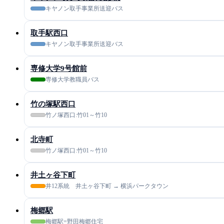
キヤノン取手事業所送迎バス
取手駅西口
キヤノン取手事業所送迎バス
専修大学9号館前
専修大学教職員バス
竹の塚駅西口
竹ノ塚西口:竹01～竹10
北寺町
竹ノ塚西口:竹01～竹10
井土ヶ谷下町
井12系統 井土ヶ谷下町 → 横浜パークタウン
梅郷駅
梅郷駅=野田梅郷住宅