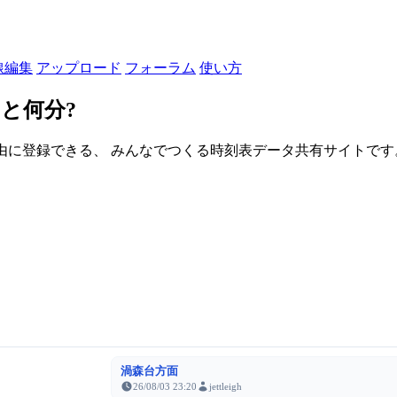
線編集
アップロード
フォーラム
使い方
と何分?
由に登録できる、 みんなでつくる時刻表データ共有サイトです。登録さ
渦森台方面
26/08/03 23:20
jettleigh