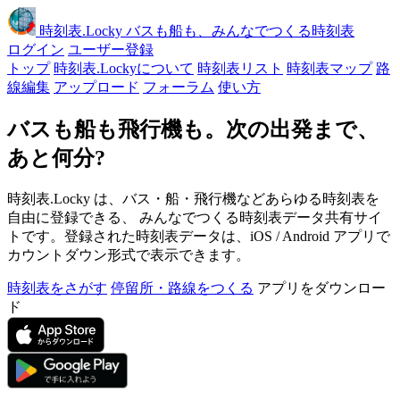
時刻表
.Locky
バスも船も、みんなでつくる時刻表
ログイン
ユーザー登録
トップ
時刻表.Lockyについて
時刻表リスト
時刻表マップ
路
線編集
アップロード
フォーラム
使い方
バスも船も飛行機も。次の出発まで、
あと何分?
時刻表.Locky は、バス・船・飛行機などあらゆる時刻表を
自由に登録できる、 みんなでつくる時刻表データ共有サイ
トです。登録された時刻表データは、iOS / Android アプリで
カウントダウン形式で表示できます。
時刻表をさがす
停留所・路線をつくる
アプリをダウンロー
ド