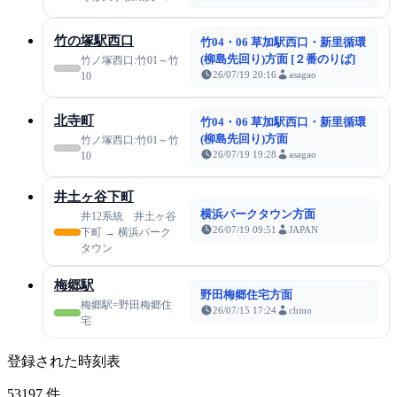
竹の塚駅西口
竹04・06 草加駅西口・新里循環
(柳島先回り)方面 [２番のりば]
竹ノ塚西口:竹01～竹
26/07/19 20:16
asagao
10
北寺町
竹04・06 草加駅西口・新里循環
(柳島先回り)方面
竹ノ塚西口:竹01～竹
26/07/19 19:28
asagao
10
井土ヶ谷下町
横浜パークタウン方面
井12系統 井土ヶ谷
26/07/19 09:51
JAPAN
下町 → 横浜パーク
タウン
梅郷駅
野田梅郷住宅方面
梅郷駅=野田梅郷住
26/07/15 17:24
chino
宅
登録された時刻表
53197
件