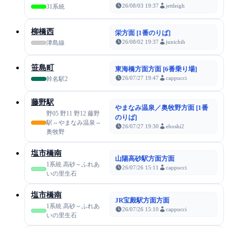
26/08/03 19:37
jettleigh
31系統
柳橋西
栄方面 [1番のりば]
26/08/02 19:37
junichih
津島線
笹島町
東海橋方面方面 [6番乗り場]
26/07/27 19:47
cappucci
幹名駅2
藤野駅
やまなみ温泉／奥牧野方面 [1番
野05 野11 野12 藤野
のりば]
駅⇔やまなみ温泉⇔
26/07/27 19:30
eboshi2
奥牧野
塩市橋南
山陽高砂駅方面方面
1系統 高砂～ふれあ
26/07/26 15:11
cappucci
いの里生石
塩市橋南
JR宝殿駅方面方面
1系統 高砂～ふれあ
26/07/26 15:10
cappucci
いの里生石