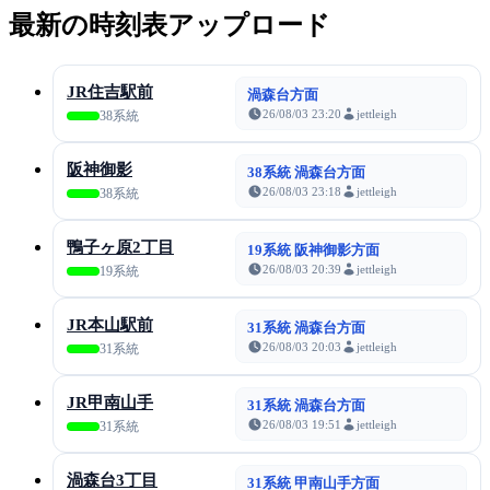
最新の時刻表アップロード
JR住吉駅前
渦森台方面
26/08/03 23:20
jettleigh
38系統
阪神御影
38系統 渦森台方面
26/08/03 23:18
jettleigh
38系統
鴨子ヶ原2丁目
19系統 阪神御影方面
26/08/03 20:39
jettleigh
19系統
JR本山駅前
31系統 渦森台方面
26/08/03 20:03
jettleigh
31系統
JR甲南山手
31系統 渦森台方面
26/08/03 19:51
jettleigh
31系統
渦森台3丁目
31系統 甲南山手方面