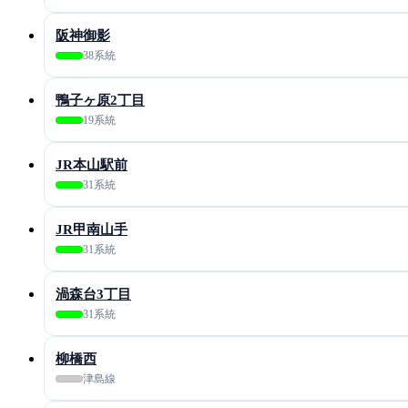
阪神御影
38系統
鴨子ヶ原2丁目
19系統
JR本山駅前
31系統
JR甲南山手
31系統
渦森台3丁目
31系統
柳橋西
津島線