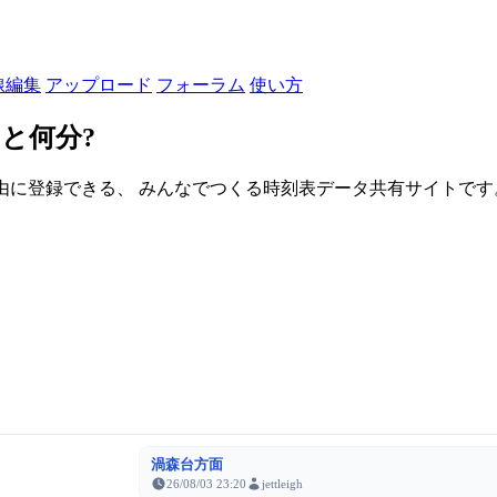
線編集
アップロード
フォーラム
使い方
と何分?
由に登録できる、 みんなでつくる時刻表データ共有サイトです。登録さ
渦森台方面
26/08/03 23:20
jettleigh