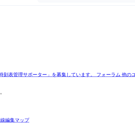
時刻表管理サポーター」を募集しています。
フォーラム
他の
。
路線編集マップ