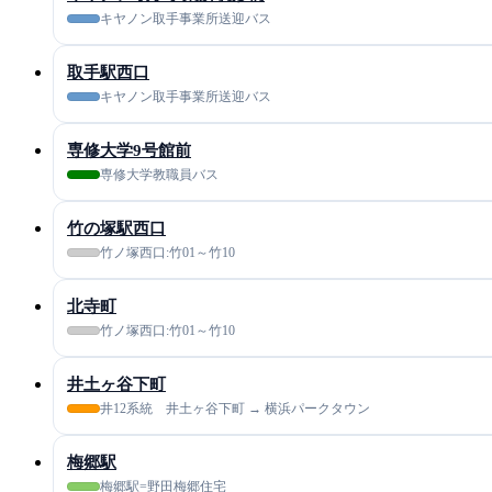
キヤノン取手事業所送迎バス
取手駅西口
キヤノン取手事業所送迎バス
専修大学9号館前
専修大学教職員バス
竹の塚駅西口
竹ノ塚西口:竹01～竹10
北寺町
竹ノ塚西口:竹01～竹10
井土ヶ谷下町
井12系統 井土ヶ谷下町 → 横浜パークタウン
梅郷駅
梅郷駅=野田梅郷住宅