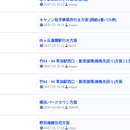
26/07/23 19:22
mitany
キヤノン取手事業所行き方面 [関鉄4番バス停]
26/07/23 19:21
mitany
向ヶ丘遊園駅行き方面
26/07/23 11:15
thz33
竹04・06 草加駅西口・新里循環(柳島先回り)方面 [２
26/07/19 20:16
asagao
竹04・06 草加駅西口・新里循環(柳島先回り)方面
26/07/19 19:28
asagao
横浜パークタウン方面
26/07/19 09:51
JAPAN
野田梅郷住宅方面
26/07/15 17:24
chino