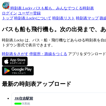
時刻表
.Locky
バスも船も、みんなでつくる時刻表
ログイン
ユーザー登録
トップ
時刻表.Lockyについて
時刻表リスト
時刻表マップ
路
バスも船も飛行機も。次の出発まで、あ
時刻表.Locky は、バス・船・飛行機などあらゆる時刻表を自
トダウン形式で表示できます。
時刻表をさがす
停留所・路線をつくる
アプリをダウンロード
最新の時刻表アップロード
JR住吉駅前
38系統