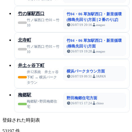
竹の塚駅西口
竹04・06 草加駅西口・新里循環
(柳島先回り)方面 [２番のりば]
竹ノ塚西口:竹01～竹
26/07/19 20:16
asagao
10
北寺町
竹04・06 草加駅西口・新里循環
(柳島先回り)方面
竹ノ塚西口:竹01～竹
26/07/19 19:28
asagao
10
井土ヶ谷下町
横浜パークタウン方面
井12系統 井土ヶ谷
26/07/19 09:51
JAPAN
下町 → 横浜パーク
タウン
梅郷駅
野田梅郷住宅方面
梅郷駅=野田梅郷住
26/07/15 17:24
chino
宅
登録された時刻表
53197
件