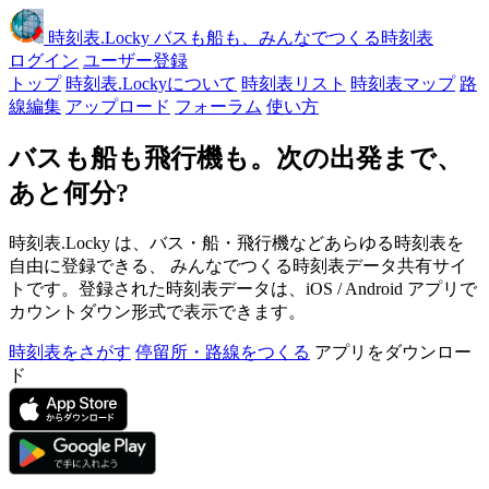
時刻表
.Locky
バスも船も、みんなでつくる時刻表
ログイン
ユーザー登録
トップ
時刻表.Lockyについて
時刻表リスト
時刻表マップ
路
線編集
アップロード
フォーラム
使い方
バスも船も飛行機も。次の出発まで、
あと何分?
時刻表.Locky は、バス・船・飛行機などあらゆる時刻表を
自由に登録できる、 みんなでつくる時刻表データ共有サイ
トです。登録された時刻表データは、iOS / Android アプリで
カウントダウン形式で表示できます。
時刻表をさがす
停留所・路線をつくる
アプリをダウンロー
ド