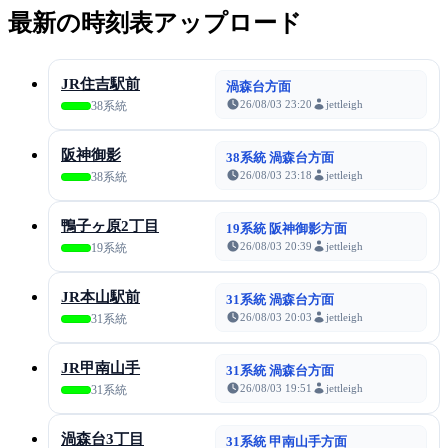
最新の時刻表アップロード
JR住吉駅前
渦森台方面
26/08/03 23:20
jettleigh
38系統
阪神御影
38系統 渦森台方面
26/08/03 23:18
jettleigh
38系統
鴨子ヶ原2丁目
19系統 阪神御影方面
26/08/03 20:39
jettleigh
19系統
JR本山駅前
31系統 渦森台方面
26/08/03 20:03
jettleigh
31系統
JR甲南山手
31系統 渦森台方面
26/08/03 19:51
jettleigh
31系統
渦森台3丁目
31系統 甲南山手方面