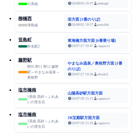
26/08/03 19:37
jettleigh
31系統
柳橋西
栄方面 [1番のりば]
26/08/02 19:37
junichih
津島線
笹島町
東海橋方面方面 [6番乗り場]
26/07/27 19:47
cappucci
幹名駅2
藤野駅
やまなみ温泉／奥牧野方面 [1番
野05 野11 野12 藤野
のりば]
駅⇔やまなみ温泉⇔
26/07/27 19:30
eboshi2
奥牧野
塩市橋南
山陽高砂駅方面方面
1系統 高砂～ふれあ
26/07/26 15:11
cappucci
いの里生石
塩市橋南
JR宝殿駅方面方面
1系統 高砂～ふれあ
26/07/26 15:10
cappucci
いの里生石