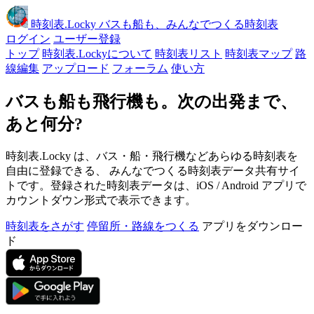
時刻表
.Locky
バスも船も、みんなでつくる時刻表
ログイン
ユーザー登録
トップ
時刻表.Lockyについて
時刻表リスト
時刻表マップ
路
線編集
アップロード
フォーラム
使い方
バスも船も飛行機も。次の出発まで、
あと何分?
時刻表.Locky は、バス・船・飛行機などあらゆる時刻表を
自由に登録できる、 みんなでつくる時刻表データ共有サイ
トです。登録された時刻表データは、iOS / Android アプリで
カウントダウン形式で表示できます。
時刻表をさがす
停留所・路線をつくる
アプリをダウンロー
ド