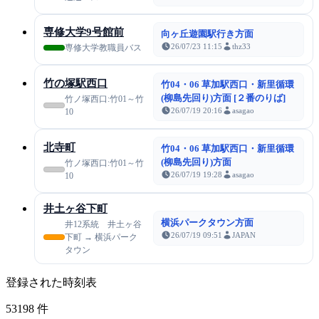
専修大学9号館前
向ヶ丘遊園駅行き方面
26/07/23 11:15
thz33
専修大学教職員バス
竹の塚駅西口
竹04・06 草加駅西口・新里循環
(柳島先回り)方面 [２番のりば]
竹ノ塚西口:竹01～竹
26/07/19 20:16
asagao
10
北寺町
竹04・06 草加駅西口・新里循環
(柳島先回り)方面
竹ノ塚西口:竹01～竹
26/07/19 19:28
asagao
10
井土ヶ谷下町
横浜パークタウン方面
井12系統 井土ヶ谷
26/07/19 09:51
JAPAN
下町 → 横浜パーク
タウン
登録された時刻表
53198
件