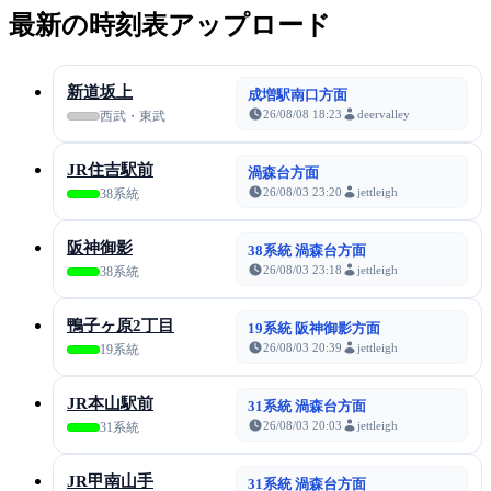
最新の時刻表アップロード
新道坂上
成増駅南口方面
26/08/08 18:23
deervalley
西武・東武
JR住吉駅前
渦森台方面
26/08/03 23:20
jettleigh
38系統
阪神御影
38系統 渦森台方面
26/08/03 23:18
jettleigh
38系統
鴨子ヶ原2丁目
19系統 阪神御影方面
26/08/03 20:39
jettleigh
19系統
JR本山駅前
31系統 渦森台方面
26/08/03 20:03
jettleigh
31系統
JR甲南山手
31系統 渦森台方面