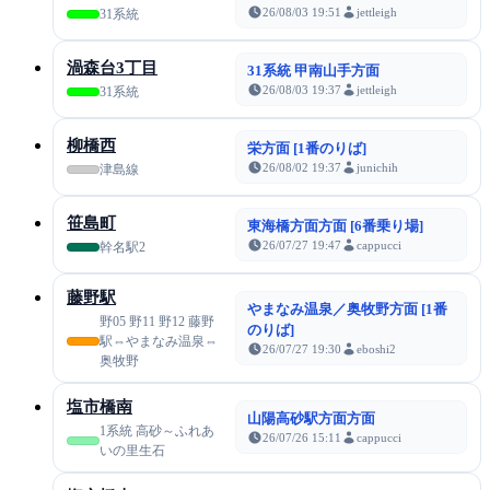
26/08/03 19:51
jettleigh
31系統
渦森台3丁目
31系統 甲南山手方面
26/08/03 19:37
jettleigh
31系統
柳橋西
栄方面 [1番のりば]
26/08/02 19:37
junichih
津島線
笹島町
東海橋方面方面 [6番乗り場]
26/07/27 19:47
cappucci
幹名駅2
藤野駅
やまなみ温泉／奥牧野方面 [1番
野05 野11 野12 藤野
のりば]
駅⇔やまなみ温泉⇔
26/07/27 19:30
eboshi2
奥牧野
塩市橋南
山陽高砂駅方面方面
1系統 高砂～ふれあ
26/07/26 15:11
cappucci
いの里生石