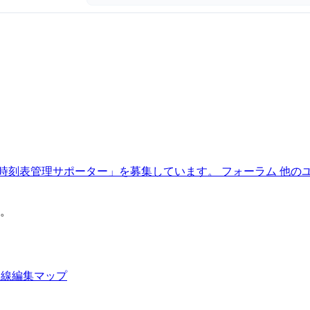
時刻表管理サポーター」を募集しています。
フォーラム
他の
。
路線編集マップ