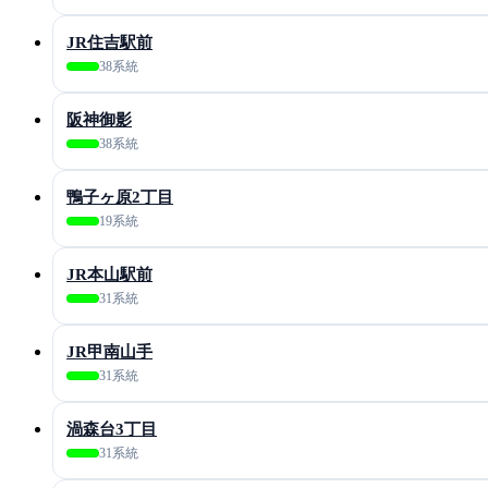
JR住吉駅前
38系統
阪神御影
38系統
鴨子ヶ原2丁目
19系統
JR本山駅前
31系統
JR甲南山手
31系統
渦森台3丁目
31系統