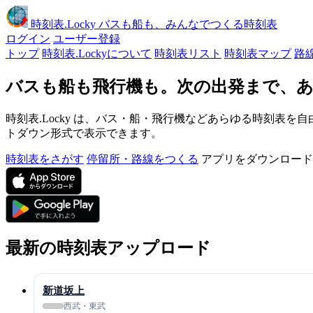
時刻表
.Locky
バスも船も、みんなでつくる時刻表
ログイン
ユーザー登録
トップ
時刻表.Lockyについて
時刻表リスト
時刻表マップ
路
バスも船も飛行機も。次の出発まで、あ
時刻表.Locky は、バス・船・飛行機などあらゆる時刻表を自
トダウン形式で表示できます。
時刻表をさがす
停留所・路線をつくる
アプリをダウンロード
最新の時刻表アップロード
新道坂上
西武・東武