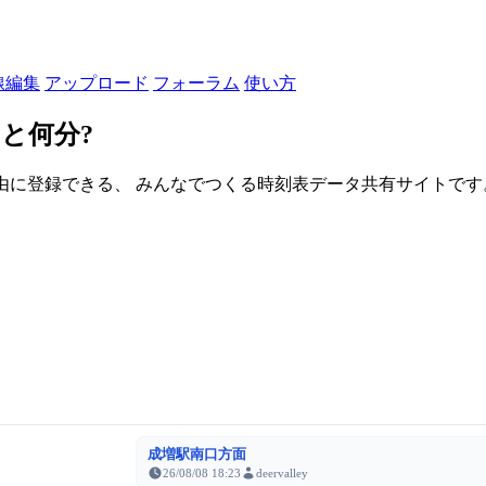
線編集
アップロード
フォーラム
使い方
と何分?
由に登録できる、 みんなでつくる時刻表データ共有サイトです。登録さ
成増駅南口方面
26/08/08 18:23
deervalley