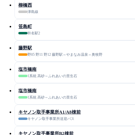
柳橋西
津島線
笹島町
幹名駅2
藤野駅
野05 野11 野12 藤野駅⇔やまなみ温泉⇔奥牧野
塩市橋南
1系統 高砂～ふれあいの里生石
塩市橋南
1系統 高砂～ふれあいの里生石
キヤノン取手事業所A1/A8棟前
キヤノン取手事業所送迎バス
キヤノン取手事業所B2棟前