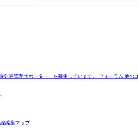
時刻表管理サポーター」を募集しています。
フォーラム
他の
。
路線編集マップ