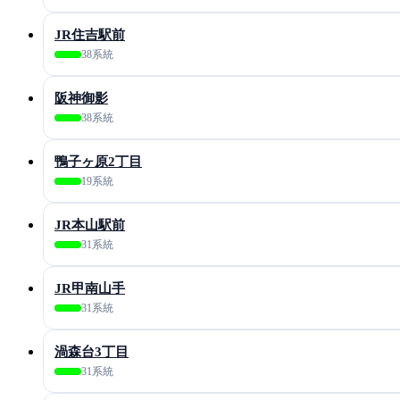
JR住吉駅前
38系統
阪神御影
38系統
鴨子ヶ原2丁目
19系統
JR本山駅前
31系統
JR甲南山手
31系統
渦森台3丁目
31系統