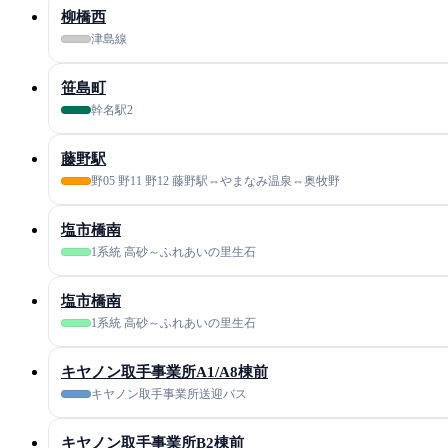
柳橋西
津島線
笹島町
幹名駅2
藤野駅
野05 野11 野12 藤野駅⇔やまなみ温泉⇔奥牧野
塩市橋南
1系統 高砂～ふれあいの里生石
塩市橋南
1系統 高砂～ふれあいの里生石
キヤノン取手事業所A1/A8棟前
キヤノン取手事業所送迎バス
キヤノン取手事業所B2棟前