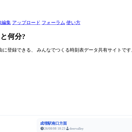
線編集
アップロード
フォーラム
使い方
と何分?
由に登録できる、 みんなでつくる時刻表データ共有サイトです。登録さ
成増駅南口方面
26/08/08 18:23
deervalley