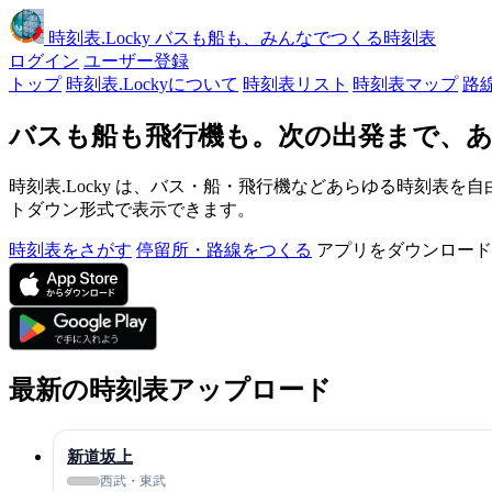
時刻表
.Locky
バスも船も、みんなでつくる時刻表
ログイン
ユーザー登録
トップ
時刻表.Lockyについて
時刻表リスト
時刻表マップ
路
バスも船も飛行機も。次の出発まで、あ
時刻表.Locky は、バス・船・飛行機などあらゆる時刻表を自
トダウン形式で表示できます。
時刻表をさがす
停留所・路線をつくる
アプリをダウンロード
最新の時刻表アップロード
新道坂上
西武・東武