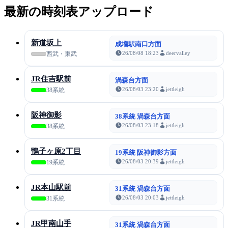
最新の時刻表アップロード
新道坂上
成増駅南口方面
26/08/08 18:23
deervalley
西武・東武
JR住吉駅前
渦森台方面
26/08/03 23:20
jettleigh
38系統
阪神御影
38系統 渦森台方面
26/08/03 23:18
jettleigh
38系統
鴨子ヶ原2丁目
19系統 阪神御影方面
26/08/03 20:39
jettleigh
19系統
JR本山駅前
31系統 渦森台方面
26/08/03 20:03
jettleigh
31系統
JR甲南山手
31系統 渦森台方面