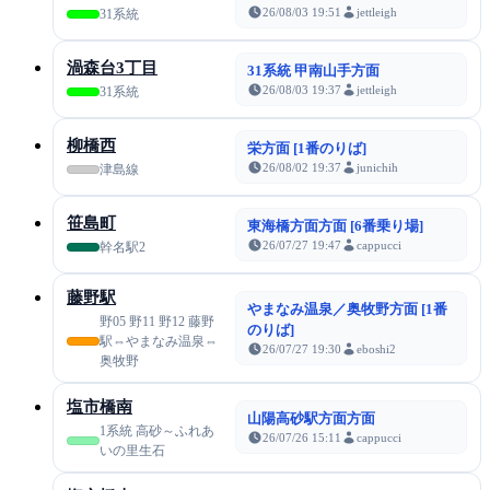
26/08/03 19:51
jettleigh
31系統
渦森台3丁目
31系統 甲南山手方面
26/08/03 19:37
jettleigh
31系統
柳橋西
栄方面 [1番のりば]
26/08/02 19:37
junichih
津島線
笹島町
東海橋方面方面 [6番乗り場]
26/07/27 19:47
cappucci
幹名駅2
藤野駅
やまなみ温泉／奥牧野方面 [1番
野05 野11 野12 藤野
のりば]
駅⇔やまなみ温泉⇔
26/07/27 19:30
eboshi2
奥牧野
塩市橋南
山陽高砂駅方面方面
1系統 高砂～ふれあ
26/07/26 15:11
cappucci
いの里生石