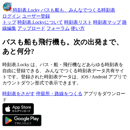
時刻表
.Locky
バスも船も、みんなでつくる時刻表
ログイン
ユーザー登録
トップ
時刻表.Lockyについて
時刻表リスト
時刻表マップ
路
線編集
アップロード
フォーラム
使い方
バスも船も飛行機も。次の出発まで、
あと何分?
時刻表.Locky は、バス・船・飛行機などあらゆる時刻表を
自由に登録できる、 みんなでつくる時刻表データ共有サイ
トです。登録された時刻表データは、iOS / Android アプリで
カウントダウン形式で表示できます。
時刻表をさがす
停留所・路線をつくる
アプリをダウンロー
ド