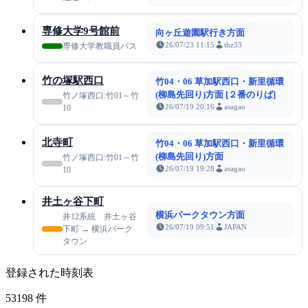
専修大学9号館前
向ヶ丘遊園駅行き方面
26/07/23 11:15
thz33
専修大学教職員バス
竹の塚駅西口
竹04・06 草加駅西口・新里循環
(柳島先回り)方面 [２番のりば]
竹ノ塚西口:竹01～竹
26/07/19 20:16
asagao
10
北寺町
竹04・06 草加駅西口・新里循環
(柳島先回り)方面
竹ノ塚西口:竹01～竹
26/07/19 19:28
asagao
10
井土ヶ谷下町
横浜パークタウン方面
井12系統 井土ヶ谷
26/07/19 09:51
JAPAN
下町 → 横浜パーク
タウン
登録された時刻表
53198
件