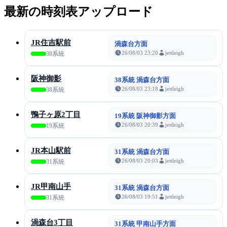
最新の時刻表アップロード
JR住吉駅前
渦森台方面
26/08/03 23:20
jettleigh
38系統
阪神御影
38系統 渦森台方面
26/08/03 23:18
jettleigh
38系統
鴨子ヶ原2丁目
19系統 阪神御影方面
26/08/03 20:39
jettleigh
19系統
JR本山駅前
31系統 渦森台方面
26/08/03 20:03
jettleigh
31系統
JR甲南山手
31系統 渦森台方面
26/08/03 19:51
jettleigh
31系統
渦森台3丁目
31系統 甲南山手方面