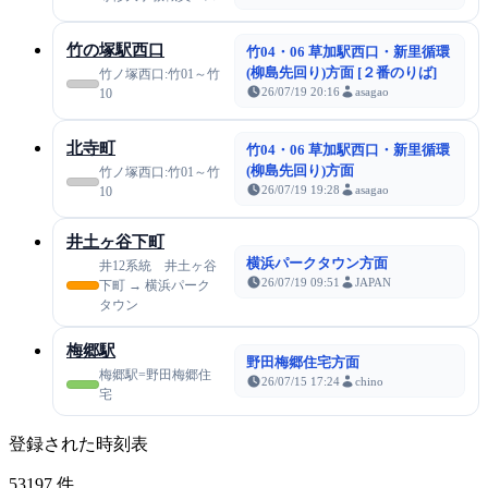
竹の塚駅西口
竹04・06 草加駅西口・新里循環
(柳島先回り)方面 [２番のりば]
竹ノ塚西口:竹01～竹
26/07/19 20:16
asagao
10
北寺町
竹04・06 草加駅西口・新里循環
(柳島先回り)方面
竹ノ塚西口:竹01～竹
26/07/19 19:28
asagao
10
井土ヶ谷下町
横浜パークタウン方面
井12系統 井土ヶ谷
26/07/19 09:51
JAPAN
下町 → 横浜パーク
タウン
梅郷駅
野田梅郷住宅方面
梅郷駅=野田梅郷住
26/07/15 17:24
chino
宅
登録された時刻表
53197
件