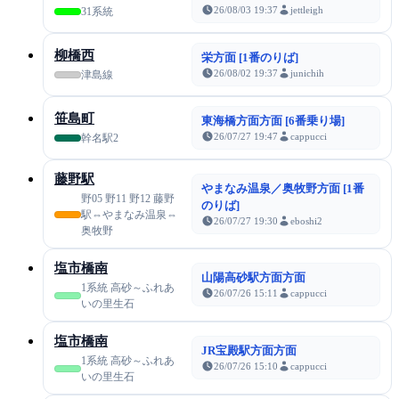
26/08/03 19:37
jettleigh
31系統
柳橋西
栄方面 [1番のりば]
26/08/02 19:37
junichih
津島線
笹島町
東海橋方面方面 [6番乗り場]
26/07/27 19:47
cappucci
幹名駅2
藤野駅
やまなみ温泉／奥牧野方面 [1番
野05 野11 野12 藤野
のりば]
駅⇔やまなみ温泉⇔
26/07/27 19:30
eboshi2
奥牧野
塩市橋南
山陽高砂駅方面方面
1系統 高砂～ふれあ
26/07/26 15:11
cappucci
いの里生石
塩市橋南
JR宝殿駅方面方面
1系統 高砂～ふれあ
26/07/26 15:10
cappucci
いの里生石