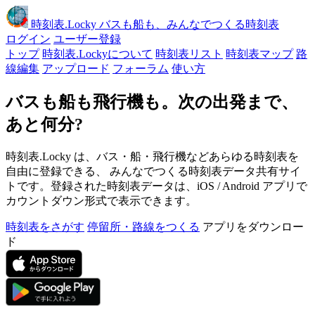
時刻表
.Locky
バスも船も、みんなでつくる時刻表
ログイン
ユーザー登録
トップ
時刻表.Lockyについて
時刻表リスト
時刻表マップ
路
線編集
アップロード
フォーラム
使い方
バスも船も飛行機も。次の出発まで、
あと何分?
時刻表.Locky は、バス・船・飛行機などあらゆる時刻表を
自由に登録できる、 みんなでつくる時刻表データ共有サイ
トです。登録された時刻表データは、iOS / Android アプリで
カウントダウン形式で表示できます。
時刻表をさがす
停留所・路線をつくる
アプリをダウンロー
ド