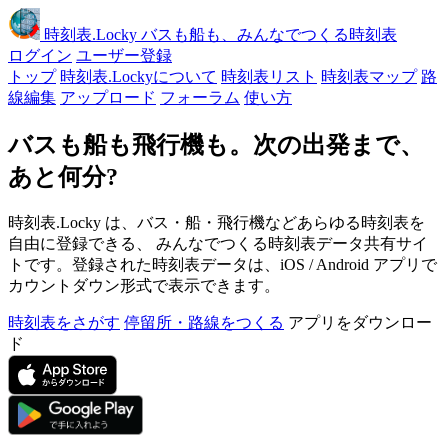
時刻表
.Locky
バスも船も、みんなでつくる時刻表
ログイン
ユーザー登録
トップ
時刻表.Lockyについて
時刻表リスト
時刻表マップ
路
線編集
アップロード
フォーラム
使い方
バスも船も飛行機も。次の出発まで、
あと何分?
時刻表.Locky は、バス・船・飛行機などあらゆる時刻表を
自由に登録できる、 みんなでつくる時刻表データ共有サイ
トです。登録された時刻表データは、iOS / Android アプリで
カウントダウン形式で表示できます。
時刻表をさがす
停留所・路線をつくる
アプリをダウンロー
ド