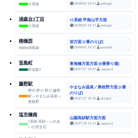
26/08/03 19:51
jettleigh
31系統
渦森台3丁目
31系統 甲南山手方面
26/08/03 19:37
jettleigh
31系統
柳橋西
栄方面 [1番のりば]
26/08/02 19:37
junichih
津島線
笹島町
東海橋方面方面 [6番乗り場]
26/07/27 19:47
cappucci
幹名駅2
藤野駅
やまなみ温泉／奥牧野方面 [1番
野05 野11 野12 藤野
のりば]
駅⇔やまなみ温泉⇔
26/07/27 19:30
eboshi2
奥牧野
塩市橋南
山陽高砂駅方面方面
1系統 高砂～ふれあ
26/07/26 15:11
cappucci
いの里生石