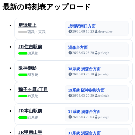
最新の時刻表アップロード
新道坂上
成増駅南口方面
26/08/08 18:23
deervalley
西武・東武
JR住吉駅前
渦森台方面
26/08/03 23:20
jettleigh
38系統
阪神御影
38系統 渦森台方面
26/08/03 23:18
jettleigh
38系統
鴨子ヶ原2丁目
19系統 阪神御影方面
26/08/03 20:39
jettleigh
19系統
JR本山駅前
31系統 渦森台方面
26/08/03 20:03
jettleigh
31系統
JR甲南山手
31系統 渦森台方面