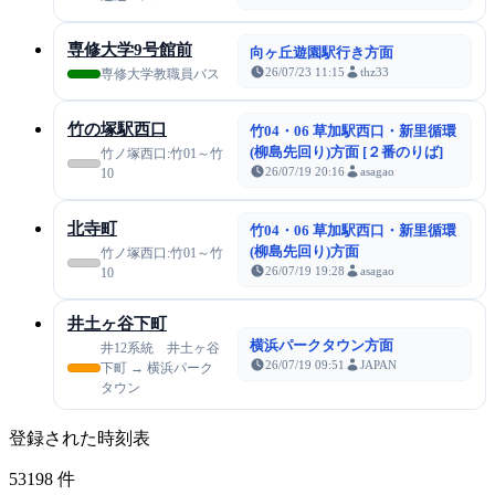
専修大学9号館前
向ヶ丘遊園駅行き方面
26/07/23 11:15
thz33
専修大学教職員バス
竹の塚駅西口
竹04・06 草加駅西口・新里循環
(柳島先回り)方面 [２番のりば]
竹ノ塚西口:竹01～竹
26/07/19 20:16
asagao
10
北寺町
竹04・06 草加駅西口・新里循環
(柳島先回り)方面
竹ノ塚西口:竹01～竹
26/07/19 19:28
asagao
10
井土ヶ谷下町
横浜パークタウン方面
井12系統 井土ヶ谷
26/07/19 09:51
JAPAN
下町 → 横浜パーク
タウン
登録された時刻表
53198
件