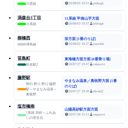
26/08/03 19:51
jettleigh
31系統
渦森台3丁目
31系統 甲南山手方面
26/08/03 19:37
jettleigh
31系統
柳橋西
栄方面 [1番のりば]
26/08/02 19:37
junichih
津島線
笹島町
東海橋方面方面 [6番乗り場]
26/07/27 19:47
cappucci
幹名駅2
藤野駅
やまなみ温泉／奥牧野方面 [1番
野05 野11 野12 藤野
のりば]
駅⇔やまなみ温泉⇔
26/07/27 19:30
eboshi2
奥牧野
塩市橋南
山陽高砂駅方面方面
1系統 高砂～ふれあ
26/07/26 15:11
cappucci
いの里生石