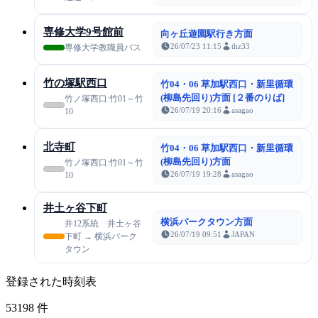
専修大学9号館前
向ヶ丘遊園駅行き方面
26/07/23 11:15
thz33
専修大学教職員バス
竹の塚駅西口
竹04・06 草加駅西口・新里循環
(柳島先回り)方面 [２番のりば]
竹ノ塚西口:竹01～竹
26/07/19 20:16
asagao
10
北寺町
竹04・06 草加駅西口・新里循環
(柳島先回り)方面
竹ノ塚西口:竹01～竹
26/07/19 19:28
asagao
10
井土ヶ谷下町
横浜パークタウン方面
井12系統 井土ヶ谷
26/07/19 09:51
JAPAN
下町 → 横浜パーク
タウン
登録された時刻表
53198
件