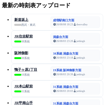
最新の時刻表アップロード
新道坂上
成増駅南口方面
26/08/08 18:23
deervalley
西武・東武
JR住吉駅前
渦森台方面
26/08/03 23:20
jettleigh
38系統
阪神御影
38系統 渦森台方面
26/08/03 23:18
jettleigh
38系統
鴨子ヶ原2丁目
19系統 阪神御影方面
26/08/03 20:39
jettleigh
19系統
JR本山駅前
31系統 渦森台方面
26/08/03 20:03
jettleigh
31系統
JR甲南山手
31系統 渦森台方面