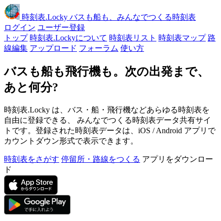
時刻表
.Locky
バスも船も、みんなでつくる時刻表
ログイン
ユーザー登録
トップ
時刻表.Lockyについて
時刻表リスト
時刻表マップ
路
線編集
アップロード
フォーラム
使い方
バスも船も飛行機も。次の出発まで、
あと何分?
時刻表.Locky は、バス・船・飛行機などあらゆる時刻表を
自由に登録できる、 みんなでつくる時刻表データ共有サイ
トです。登録された時刻表データは、iOS / Android アプリで
カウントダウン形式で表示できます。
時刻表をさがす
停留所・路線をつくる
アプリをダウンロー
ド