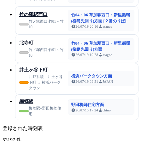
竹の塚駅西口
竹04・06 草加駅西口・新里循環
(柳島先回り)方面 [２番のりば]
竹ノ塚西口:竹01～竹
26/07/19 20:16
asagao
10
北寺町
竹04・06 草加駅西口・新里循環
(柳島先回り)方面
竹ノ塚西口:竹01～竹
26/07/19 19:28
asagao
10
井土ヶ谷下町
横浜パークタウン方面
井12系統 井土ヶ谷
26/07/19 09:51
JAPAN
下町 → 横浜パーク
タウン
梅郷駅
野田梅郷住宅方面
梅郷駅=野田梅郷住
26/07/15 17:24
chino
宅
登録された時刻表
53197
件