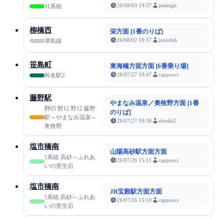
26/08/03 19:37
jettleigh
31系統
柳橋西
栄方面 [1番のりば]
26/08/02 19:37
junichih
津島線
笹島町
東海橋方面方面 [6番乗り場]
26/07/27 19:47
cappucci
幹名駅2
藤野駅
やまなみ温泉／奥牧野方面 [1番
野05 野11 野12 藤野
のりば]
駅⇔やまなみ温泉⇔
26/07/27 19:30
eboshi2
奥牧野
塩市橋南
山陽高砂駅方面方面
1系統 高砂～ふれあ
26/07/26 15:11
cappucci
いの里生石
塩市橋南
JR宝殿駅方面方面
1系統 高砂～ふれあ
26/07/26 15:10
cappucci
いの里生石