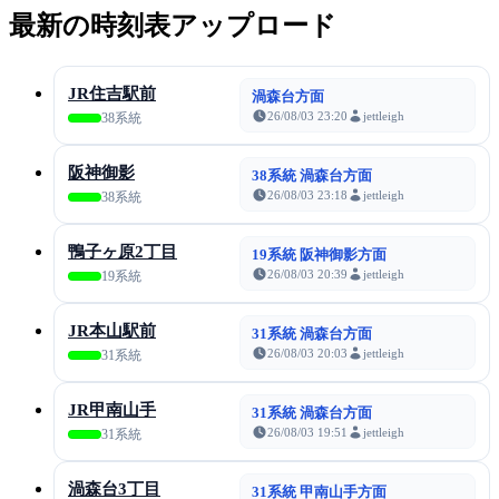
最新の時刻表アップロード
JR住吉駅前
渦森台方面
26/08/03 23:20
jettleigh
38系統
阪神御影
38系統 渦森台方面
26/08/03 23:18
jettleigh
38系統
鴨子ヶ原2丁目
19系統 阪神御影方面
26/08/03 20:39
jettleigh
19系統
JR本山駅前
31系統 渦森台方面
26/08/03 20:03
jettleigh
31系統
JR甲南山手
31系統 渦森台方面
26/08/03 19:51
jettleigh
31系統
渦森台3丁目
31系統 甲南山手方面