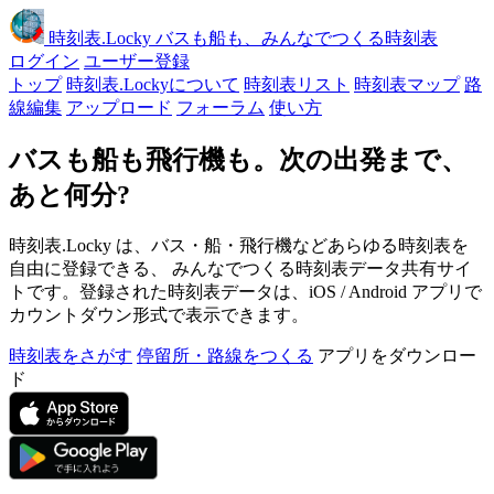
時刻表
.Locky
バスも船も、みんなでつくる時刻表
ログイン
ユーザー登録
トップ
時刻表.Lockyについて
時刻表リスト
時刻表マップ
路
線編集
アップロード
フォーラム
使い方
バスも船も飛行機も。次の出発まで、
あと何分?
時刻表.Locky は、バス・船・飛行機などあらゆる時刻表を
自由に登録できる、 みんなでつくる時刻表データ共有サイ
トです。登録された時刻表データは、iOS / Android アプリで
カウントダウン形式で表示できます。
時刻表をさがす
停留所・路線をつくる
アプリをダウンロー
ド