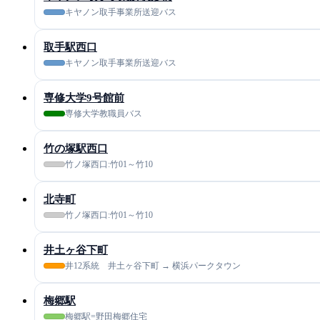
キヤノン取手事業所送迎バス
取手駅西口
キヤノン取手事業所送迎バス
専修大学9号館前
専修大学教職員バス
竹の塚駅西口
竹ノ塚西口:竹01～竹10
北寺町
竹ノ塚西口:竹01～竹10
井土ヶ谷下町
井12系統 井土ヶ谷下町 → 横浜パークタウン
梅郷駅
梅郷駅=野田梅郷住宅