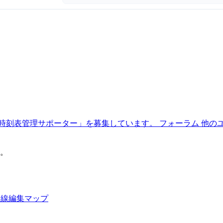
時刻表管理サポーター」を募集しています。
フォーラム
他の
。
路線編集マップ