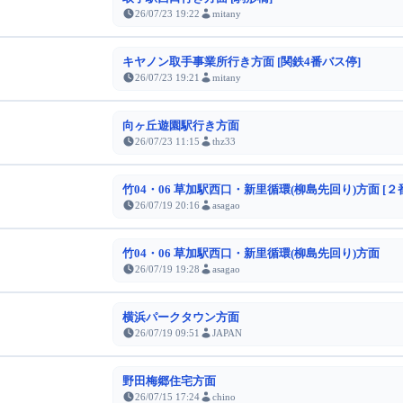
26/07/23 19:22
mitany
キヤノン取手事業所行き方面 [関鉄4番バス停]
26/07/23 19:21
mitany
向ヶ丘遊園駅行き方面
26/07/23 11:15
thz33
竹04・06 草加駅西口・新里循環(柳島先回り)方面 [２
26/07/19 20:16
asagao
竹04・06 草加駅西口・新里循環(柳島先回り)方面
26/07/19 19:28
asagao
横浜パークタウン方面
26/07/19 09:51
JAPAN
野田梅郷住宅方面
26/07/15 17:24
chino