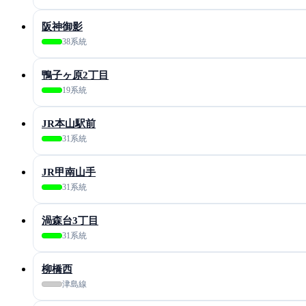
阪神御影
38系統
鴨子ヶ原2丁目
19系統
JR本山駅前
31系統
JR甲南山手
31系統
渦森台3丁目
31系統
柳橋西
津島線