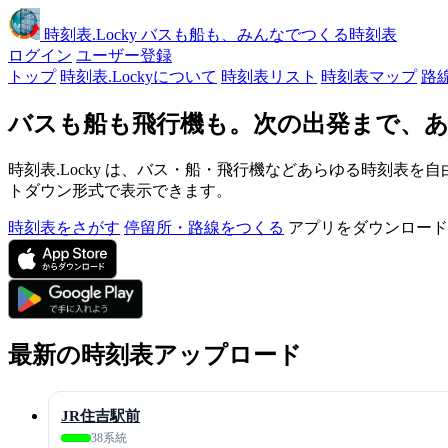
時刻表
.Locky
バスも船も、みんなでつくる時刻表
ログイン
ユーザー登録
トップ
時刻表.Lockyについて
時刻表リスト
時刻表マップ
路
バスも船も飛行機も。次の出発まで、あ
時刻表.Locky は、バス・船・飛行機などあらゆる時刻表を自
トダウン形式で表示できます。
時刻表をさがす
停留所・路線をつくる
アプリをダウンロード
最新の時刻表アップロード
JR住吉駅前
38系統