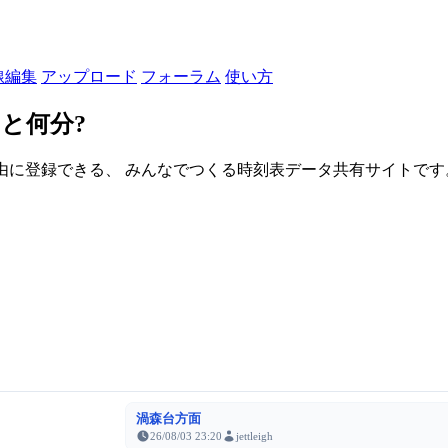
線編集
アップロード
フォーラム
使い方
と何分?
由に登録できる、 みんなでつくる時刻表データ共有サイトです。登録さ
渦森台方面
26/08/03 23:20
jettleigh