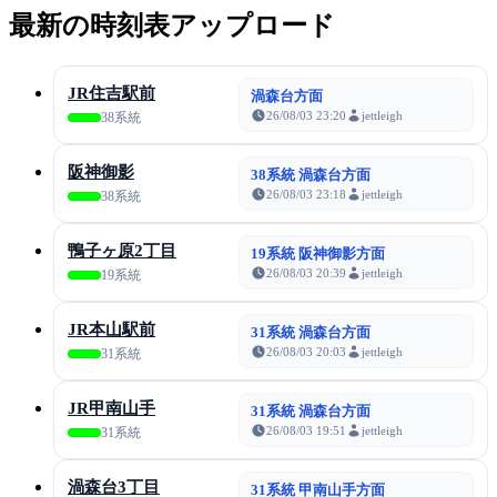
最新の時刻表アップロード
JR住吉駅前
渦森台方面
26/08/03 23:20
jettleigh
38系統
阪神御影
38系統 渦森台方面
26/08/03 23:18
jettleigh
38系統
鴨子ヶ原2丁目
19系統 阪神御影方面
26/08/03 20:39
jettleigh
19系統
JR本山駅前
31系統 渦森台方面
26/08/03 20:03
jettleigh
31系統
JR甲南山手
31系統 渦森台方面
26/08/03 19:51
jettleigh
31系統
渦森台3丁目
31系統 甲南山手方面