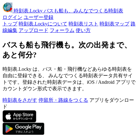
時刻表
.Locky
バスも船も、みんなでつくる時刻表
ログイン
ユーザー登録
トップ
時刻表.Lockyについて
時刻表リスト
時刻表マップ
路
線編集
アップロード
フォーラム
使い方
バスも船も飛行機も。次の出発まで、
あと何分?
時刻表.Locky は、バス・船・飛行機などあらゆる時刻表を
自由に登録できる、 みんなでつくる時刻表データ共有サイ
トです。登録された時刻表データは、iOS / Android アプリで
カウントダウン形式で表示できます。
時刻表をさがす
停留所・路線をつくる
アプリをダウンロー
ド