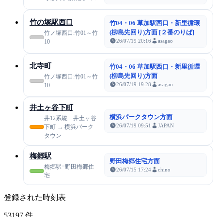
竹の塚駅西口
竹04・06 草加駅西口・新里循環
(柳島先回り)方面 [２番のりば]
竹ノ塚西口:竹01～竹
26/07/19 20:16
asagao
10
北寺町
竹04・06 草加駅西口・新里循環
(柳島先回り)方面
竹ノ塚西口:竹01～竹
26/07/19 19:28
asagao
10
井土ヶ谷下町
横浜パークタウン方面
井12系統 井土ヶ谷
26/07/19 09:51
JAPAN
下町 → 横浜パーク
タウン
梅郷駅
野田梅郷住宅方面
梅郷駅=野田梅郷住
26/07/15 17:24
chino
宅
登録された時刻表
53197
件