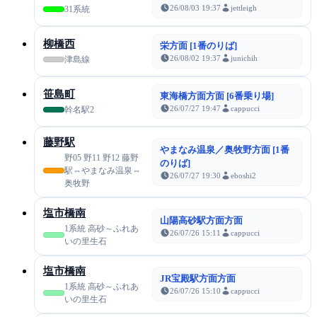
26/08/03 19:37
jettleigh
31系統
柳橋西
栄方面 [1番のりば]
26/08/02 19:37
junichih
津島線
笹島町
東海橋方面方面 [6番乗り場]
26/07/27 19:47
cappucci
幹名駅2
藤野駅
やまなみ温泉／奥牧野方面 [1番
野05 野11 野12 藤野
のりば]
駅⇔やまなみ温泉⇔
26/07/27 19:30
eboshi2
奥牧野
塩市橋南
山陽高砂駅方面方面
1系統 高砂～ふれあ
26/07/26 15:11
cappucci
いの里生石
塩市橋南
JR宝殿駅方面方面
1系統 高砂～ふれあ
26/07/26 15:10
cappucci
いの里生石