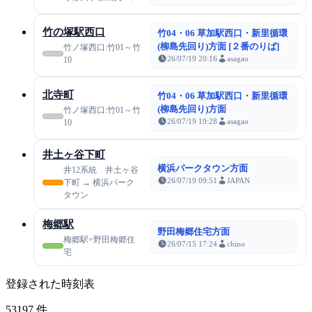
竹の塚駅西口
竹04・06 草加駅西口・新里循環
(柳島先回り)方面 [２番のりば]
竹ノ塚西口:竹01～竹
26/07/19 20:16
asagao
10
北寺町
竹04・06 草加駅西口・新里循環
(柳島先回り)方面
竹ノ塚西口:竹01～竹
26/07/19 19:28
asagao
10
井土ヶ谷下町
横浜パークタウン方面
井12系統 井土ヶ谷
26/07/19 09:51
JAPAN
下町 → 横浜パーク
タウン
梅郷駅
野田梅郷住宅方面
梅郷駅=野田梅郷住
26/07/15 17:24
chino
宅
登録された時刻表
53197
件