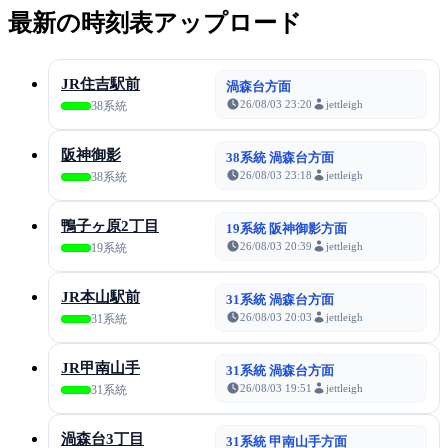
最新の時刻表アップロード
JR住吉駅前
渦森台方面
26/08/03 23:20
jettleigh
38系統
阪神御影
38系統 渦森台方面
26/08/03 23:18
jettleigh
38系統
鴨子ヶ原2丁目
19系統 阪神御影方面
26/08/03 20:39
jettleigh
19系統
JR本山駅前
31系統 渦森台方面
26/08/03 20:03
jettleigh
31系統
JR甲南山手
31系統 渦森台方面
26/08/03 19:51
jettleigh
31系統
渦森台3丁目
31系統 甲南山手方面