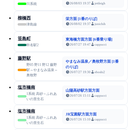
26/08/03 19:37
jettleigh
31系統
柳橋西
栄方面 [1番のりば]
26/08/02 19:37
junichih
津島線
笹島町
東海橋方面方面 [6番乗り場]
26/07/27 19:47
cappucci
幹名駅2
藤野駅
やまなみ温泉／奥牧野方面 [1番
野05 野11 野12 藤野
のりば]
駅⇔やまなみ温泉⇔
26/07/27 19:30
eboshi2
奥牧野
塩市橋南
山陽高砂駅方面方面
1系統 高砂～ふれあ
26/07/26 15:11
cappucci
いの里生石
塩市橋南
JR宝殿駅方面方面
1系統 高砂～ふれあ
26/07/26 15:10
cappucci
いの里生石