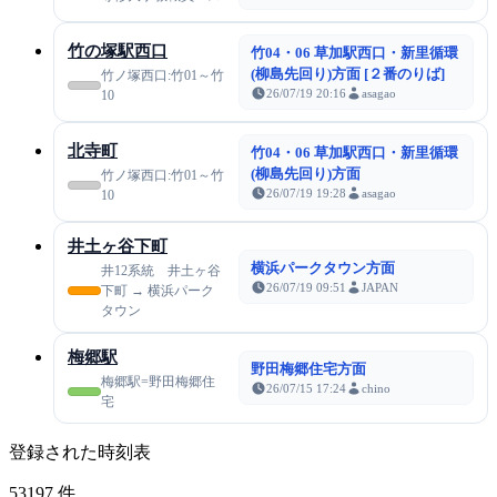
竹の塚駅西口
竹04・06 草加駅西口・新里循環
(柳島先回り)方面 [２番のりば]
竹ノ塚西口:竹01～竹
26/07/19 20:16
asagao
10
北寺町
竹04・06 草加駅西口・新里循環
(柳島先回り)方面
竹ノ塚西口:竹01～竹
26/07/19 19:28
asagao
10
井土ヶ谷下町
横浜パークタウン方面
井12系統 井土ヶ谷
26/07/19 09:51
JAPAN
下町 → 横浜パーク
タウン
梅郷駅
野田梅郷住宅方面
梅郷駅=野田梅郷住
26/07/15 17:24
chino
宅
登録された時刻表
53197
件