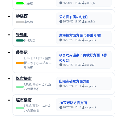
26/08/03 19:37
jettleigh
31系統
柳橋西
栄方面 [1番のりば]
26/08/02 19:37
junichih
津島線
笹島町
東海橋方面方面 [6番乗り場]
26/07/27 19:47
cappucci
幹名駅2
藤野駅
やまなみ温泉／奥牧野方面 [1番
野05 野11 野12 藤野
のりば]
駅⇔やまなみ温泉⇔
26/07/27 19:30
eboshi2
奥牧野
塩市橋南
山陽高砂駅方面方面
1系統 高砂～ふれあ
26/07/26 15:11
cappucci
いの里生石
塩市橋南
JR宝殿駅方面方面
1系統 高砂～ふれあ
26/07/26 15:10
cappucci
いの里生石