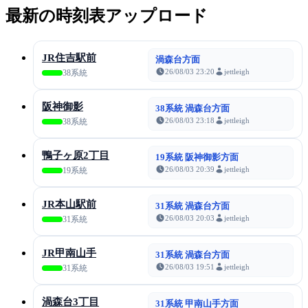
最新の時刻表アップロード
JR住吉駅前
渦森台方面
26/08/03 23:20
jettleigh
38系統
阪神御影
38系統 渦森台方面
26/08/03 23:18
jettleigh
38系統
鴨子ヶ原2丁目
19系統 阪神御影方面
26/08/03 20:39
jettleigh
19系統
JR本山駅前
31系統 渦森台方面
26/08/03 20:03
jettleigh
31系統
JR甲南山手
31系統 渦森台方面
26/08/03 19:51
jettleigh
31系統
渦森台3丁目
31系統 甲南山手方面