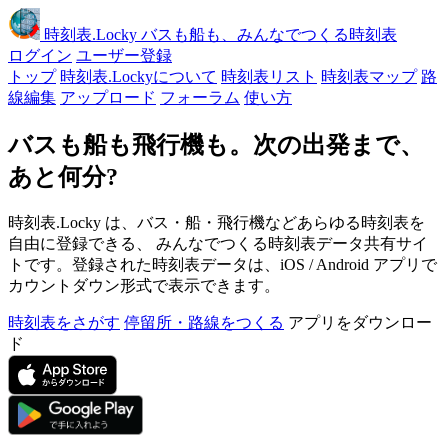
時刻表
.Locky
バスも船も、みんなでつくる時刻表
ログイン
ユーザー登録
トップ
時刻表.Lockyについて
時刻表リスト
時刻表マップ
路
線編集
アップロード
フォーラム
使い方
バスも船も飛行機も。次の出発まで、
あと何分?
時刻表.Locky は、バス・船・飛行機などあらゆる時刻表を
自由に登録できる、 みんなでつくる時刻表データ共有サイ
トです。登録された時刻表データは、iOS / Android アプリで
カウントダウン形式で表示できます。
時刻表をさがす
停留所・路線をつくる
アプリをダウンロー
ド