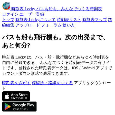
時刻表
.Locky
バスも船も、みんなでつくる時刻表
ログイン
ユーザー登録
トップ
時刻表.Lockyについて
時刻表リスト
時刻表マップ
路
線編集
アップロード
フォーラム
使い方
バスも船も飛行機も。次の出発まで、
あと何分?
時刻表.Locky は、バス・船・飛行機などあらゆる時刻表を
自由に登録できる、 みんなでつくる時刻表データ共有サイ
トです。登録された時刻表データは、iOS / Android アプリで
カウントダウン形式で表示できます。
時刻表をさがす
停留所・路線をつくる
アプリをダウンロー
ド