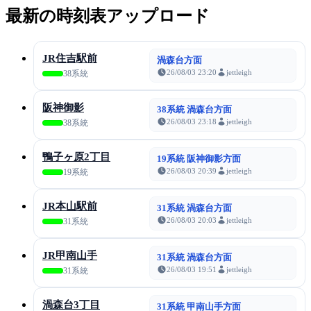
最新の時刻表アップロード
JR住吉駅前
渦森台方面
26/08/03 23:20
jettleigh
38系統
阪神御影
38系統 渦森台方面
26/08/03 23:18
jettleigh
38系統
鴨子ヶ原2丁目
19系統 阪神御影方面
26/08/03 20:39
jettleigh
19系統
JR本山駅前
31系統 渦森台方面
26/08/03 20:03
jettleigh
31系統
JR甲南山手
31系統 渦森台方面
26/08/03 19:51
jettleigh
31系統
渦森台3丁目
31系統 甲南山手方面