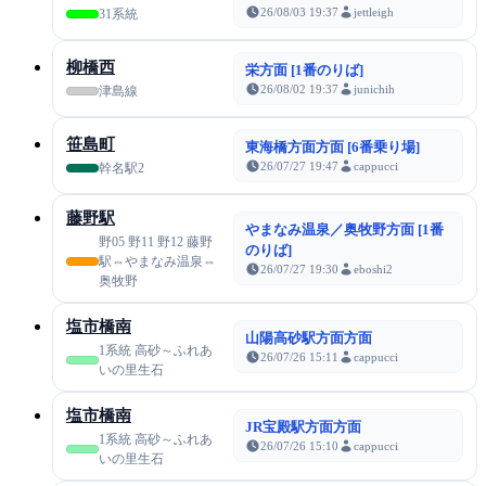
26/08/03 19:37
jettleigh
31系統
柳橋西
栄方面 [1番のりば]
26/08/02 19:37
junichih
津島線
笹島町
東海橋方面方面 [6番乗り場]
26/07/27 19:47
cappucci
幹名駅2
藤野駅
やまなみ温泉／奥牧野方面 [1番
野05 野11 野12 藤野
のりば]
駅⇔やまなみ温泉⇔
26/07/27 19:30
eboshi2
奥牧野
塩市橋南
山陽高砂駅方面方面
1系統 高砂～ふれあ
26/07/26 15:11
cappucci
いの里生石
塩市橋南
JR宝殿駅方面方面
1系統 高砂～ふれあ
26/07/26 15:10
cappucci
いの里生石