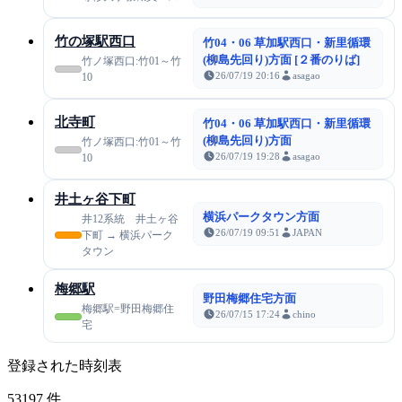
竹の塚駅西口
竹04・06 草加駅西口・新里循環
(柳島先回り)方面 [２番のりば]
竹ノ塚西口:竹01～竹
26/07/19 20:16
asagao
10
北寺町
竹04・06 草加駅西口・新里循環
(柳島先回り)方面
竹ノ塚西口:竹01～竹
26/07/19 19:28
asagao
10
井土ヶ谷下町
横浜パークタウン方面
井12系統 井土ヶ谷
26/07/19 09:51
JAPAN
下町 → 横浜パーク
タウン
梅郷駅
野田梅郷住宅方面
梅郷駅=野田梅郷住
26/07/15 17:24
chino
宅
登録された時刻表
53197
件