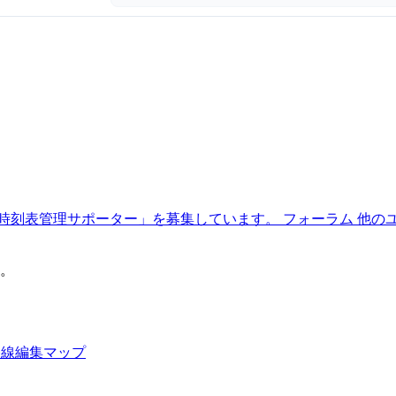
時刻表管理サポーター」を募集しています。
フォーラム
他の
。
路線編集マップ