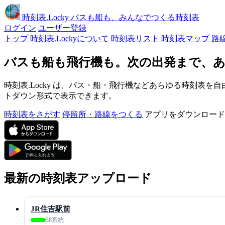
時刻表
.Locky
バスも船も、みんなでつくる時刻表
ログイン
ユーザー登録
トップ
時刻表.Lockyについて
時刻表リスト
時刻表マップ
路
バスも船も飛行機も。次の出発まで、あ
時刻表.Locky は、バス・船・飛行機などあらゆる時刻表を自
トダウン形式で表示できます。
時刻表をさがす
停留所・路線をつくる
アプリをダウンロード
最新の時刻表アップロード
JR住吉駅前
38系統