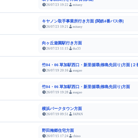
26/07/23 19:22
mitany
キヤノン取手事業所行き方面 [関鉄4番バス停]
26/07/23 19:21
mitany
向ヶ丘遊園駅行き方面
26/07/23 11:15
thz33
竹04・06 草加駅西口・新里循環(柳島先回り)方面 [２
26/07/19 20:16
asagao
竹04・06 草加駅西口・新里循環(柳島先回り)方面
26/07/19 19:28
asagao
横浜パークタウン方面
26/07/19 09:51
JAPAN
野田梅郷住宅方面
26/07/15 17:24
chino