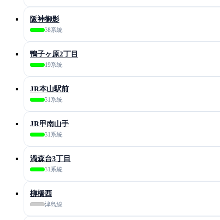
阪神御影
38系統
鴨子ヶ原2丁目
19系統
JR本山駅前
31系統
JR甲南山手
31系統
渦森台3丁目
31系統
柳橋西
津島線