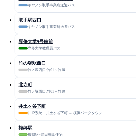
キヤノン取手事業所送迎バス
取手駅西口
キヤノン取手事業所送迎バス
専修大学9号館前
専修大学教職員バス
竹の塚駅西口
竹ノ塚西口:竹01～竹10
北寺町
竹ノ塚西口:竹01～竹10
井土ヶ谷下町
井12系統 井土ヶ谷下町 → 横浜パークタウン
梅郷駅
梅郷駅=野田梅郷住宅