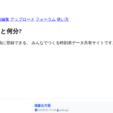
線編集
アップロード
フォーラム
使い方
と何分?
由に登録できる、 みんなでつくる時刻表データ共有サイトです。登録さ
渦森台方面
26/08/03 23:20
jettleigh