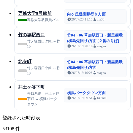
専修大学9号館前
向ヶ丘遊園駅行き方面
26/07/23 11:15
thz33
専修大学教職員バス
竹の塚駅西口
竹04・06 草加駅西口・新里循環
(柳島先回り)方面 [２番のりば]
竹ノ塚西口:竹01～竹
26/07/19 20:16
asagao
10
北寺町
竹04・06 草加駅西口・新里循環
(柳島先回り)方面
竹ノ塚西口:竹01～竹
26/07/19 19:28
asagao
10
井土ヶ谷下町
横浜パークタウン方面
井12系統 井土ヶ谷
26/07/19 09:51
JAPAN
下町 → 横浜パーク
タウン
登録された時刻表
53198
件