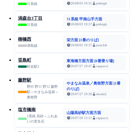
26/08/03 19:51
jettleigh
31系統
渦森台3丁目
31系統 甲南山手方面
26/08/03 19:37
jettleigh
31系統
柳橋西
栄方面 [1番のりば]
26/08/02 19:37
junichih
津島線
笹島町
東海橋方面方面 [6番乗り場]
26/07/27 19:47
cappucci
幹名駅2
藤野駅
やまなみ温泉／奥牧野方面 [1番
野05 野11 野12 藤野
のりば]
駅⇔やまなみ温泉⇔
26/07/27 19:30
eboshi2
奥牧野
塩市橋南
山陽高砂駅方面方面
1系統 高砂～ふれあ
26/07/26 15:11
cappucci
いの里生石