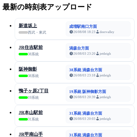
最新の時刻表アップロード
新道坂上
成増駅南口方面
26/08/08 18:23
deervalley
西武・東武
JR住吉駅前
渦森台方面
26/08/03 23:20
jettleigh
38系統
阪神御影
38系統 渦森台方面
26/08/03 23:18
jettleigh
38系統
鴨子ヶ原2丁目
19系統 阪神御影方面
26/08/03 20:39
jettleigh
19系統
JR本山駅前
31系統 渦森台方面
26/08/03 20:03
jettleigh
31系統
JR甲南山手
31系統 渦森台方面