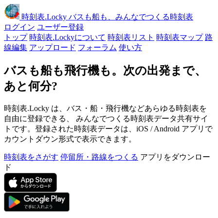
時刻表
.Locky
バスも船も、みんなでつくる時刻表
ログイン
ユーザー登録
トップ
時刻表.Lockyについて
時刻表リスト
時刻表マップ
路
線編集
アップロード
フォーラム
使い方
バスも船も飛行機も。次の出発まで、
あと何分?
時刻表.Locky は、バス・船・飛行機などあらゆる時刻表を
自由に登録できる、 みんなでつくる時刻表データ共有サイ
トです。登録された時刻表データは、iOS / Android アプリで
カウントダウン形式で表示できます。
時刻表をさがす
停留所・路線をつくる
アプリをダウンロー
ド