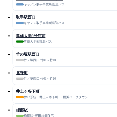
キヤノン取手事業所送迎バス
取手駅西口
キヤノン取手事業所送迎バス
専修大学9号館前
専修大学教職員バス
竹の塚駅西口
竹ノ塚西口:竹01～竹10
北寺町
竹ノ塚西口:竹01～竹10
井土ヶ谷下町
井12系統 井土ヶ谷下町 → 横浜パークタウン
梅郷駅
梅郷駅=野田梅郷住宅