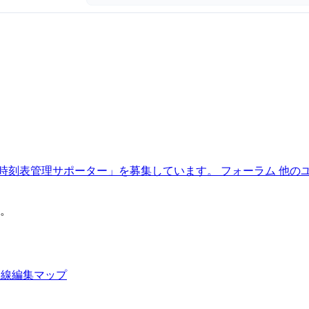
時刻表管理サポーター」を募集しています。
フォーラム
他の
。
路線編集マップ