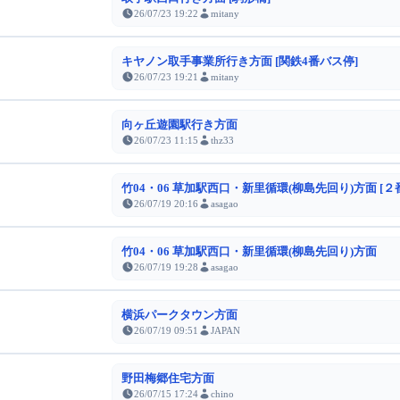
26/07/23 19:22
mitany
キヤノン取手事業所行き方面 [関鉄4番バス停]
26/07/23 19:21
mitany
向ヶ丘遊園駅行き方面
26/07/23 11:15
thz33
竹04・06 草加駅西口・新里循環(柳島先回り)方面 [２
26/07/19 20:16
asagao
竹04・06 草加駅西口・新里循環(柳島先回り)方面
26/07/19 19:28
asagao
横浜パークタウン方面
26/07/19 09:51
JAPAN
野田梅郷住宅方面
26/07/15 17:24
chino