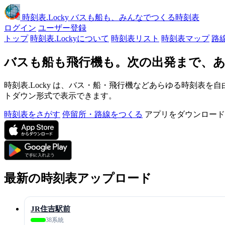
時刻表
.Locky
バスも船も、みんなでつくる時刻表
ログイン
ユーザー登録
トップ
時刻表.Lockyについて
時刻表リスト
時刻表マップ
路
バスも船も飛行機も。次の出発まで、あ
時刻表.Locky は、バス・船・飛行機などあらゆる時刻表を自
トダウン形式で表示できます。
時刻表をさがす
停留所・路線をつくる
アプリをダウンロード
最新の時刻表アップロード
JR住吉駅前
38系統