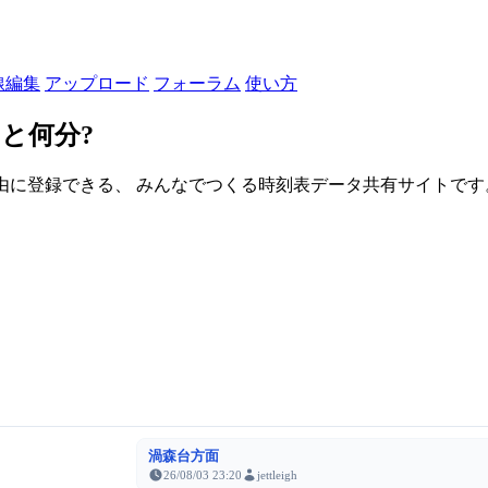
線編集
アップロード
フォーラム
使い方
と何分?
由に登録できる、 みんなでつくる時刻表データ共有サイトです。登録さ
渦森台方面
26/08/03 23:20
jettleigh