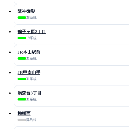
阪神御影
38系統
鴨子ヶ原2丁目
19系統
JR本山駅前
31系統
JR甲南山手
31系統
渦森台3丁目
31系統
柳橋西
津島線