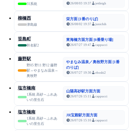
26/08/03 19:37
jettleigh
31系統
柳橋西
栄方面 [1番のりば]
26/08/02 19:37
junichih
津島線
笹島町
東海橋方面方面 [6番乗り場]
26/07/27 19:47
cappucci
幹名駅2
藤野駅
やまなみ温泉／奥牧野方面 [1番
野05 野11 野12 藤野
のりば]
駅⇔やまなみ温泉⇔
26/07/27 19:30
eboshi2
奥牧野
塩市橋南
山陽高砂駅方面方面
1系統 高砂～ふれあ
26/07/26 15:11
cappucci
いの里生石
塩市橋南
JR宝殿駅方面方面
1系統 高砂～ふれあ
26/07/26 15:10
cappucci
いの里生石