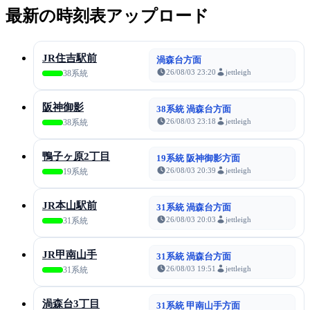
最新の時刻表アップロード
JR住吉駅前
渦森台方面
26/08/03 23:20
jettleigh
38系統
阪神御影
38系統 渦森台方面
26/08/03 23:18
jettleigh
38系統
鴨子ヶ原2丁目
19系統 阪神御影方面
26/08/03 20:39
jettleigh
19系統
JR本山駅前
31系統 渦森台方面
26/08/03 20:03
jettleigh
31系統
JR甲南山手
31系統 渦森台方面
26/08/03 19:51
jettleigh
31系統
渦森台3丁目
31系統 甲南山手方面