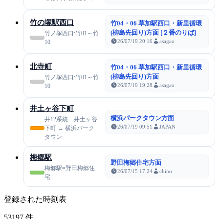
竹の塚駅西口
竹04・06 草加駅西口・新里循環
(柳島先回り)方面 [２番のりば]
竹ノ塚西口:竹01～竹
26/07/19 20:16
asagao
10
北寺町
竹04・06 草加駅西口・新里循環
(柳島先回り)方面
竹ノ塚西口:竹01～竹
26/07/19 19:28
asagao
10
井土ヶ谷下町
横浜パークタウン方面
井12系統 井土ヶ谷
26/07/19 09:51
JAPAN
下町 → 横浜パーク
タウン
梅郷駅
野田梅郷住宅方面
梅郷駅=野田梅郷住
26/07/15 17:24
chino
宅
登録された時刻表
53197
件