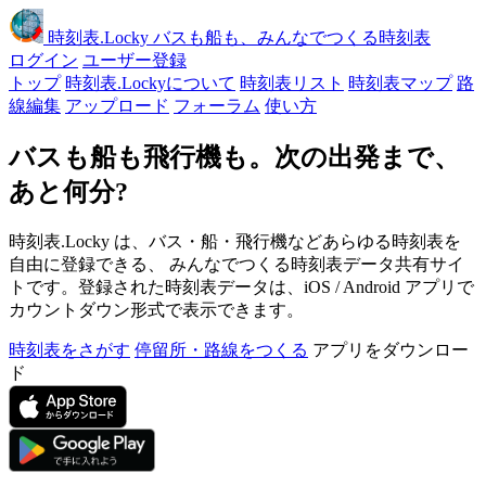
時刻表
.Locky
バスも船も、みんなでつくる時刻表
ログイン
ユーザー登録
トップ
時刻表.Lockyについて
時刻表リスト
時刻表マップ
路
線編集
アップロード
フォーラム
使い方
バスも船も飛行機も。次の出発まで、
あと何分?
時刻表.Locky は、バス・船・飛行機などあらゆる時刻表を
自由に登録できる、 みんなでつくる時刻表データ共有サイ
トです。登録された時刻表データは、iOS / Android アプリで
カウントダウン形式で表示できます。
時刻表をさがす
停留所・路線をつくる
アプリをダウンロー
ド