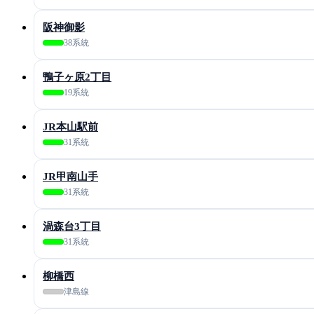
阪神御影
38系統
鴨子ヶ原2丁目
19系統
JR本山駅前
31系統
JR甲南山手
31系統
渦森台3丁目
31系統
柳橋西
津島線