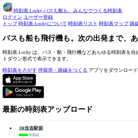
時刻表
.Locky
バスも船も、みんなでつくる時刻表
ログイン
ユーザー登録
トップ
時刻表.Lockyについて
時刻表リスト
時刻表マップ
路
バスも船も飛行機も。次の出発まで、あ
時刻表.Locky は、バス・船・飛行機などあらゆる時刻表を自
トダウン形式で表示できます。
時刻表をさがす
停留所・路線をつくる
アプリをダウンロード
最新の時刻表アップロード
JR住吉駅前
38系統