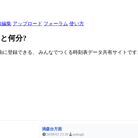
線編集
アップロード
フォーラム
使い方
と何分?
由に登録できる、 みんなでつくる時刻表データ共有サイトです。登録さ
渦森台方面
26/08/03 23:20
jettleigh