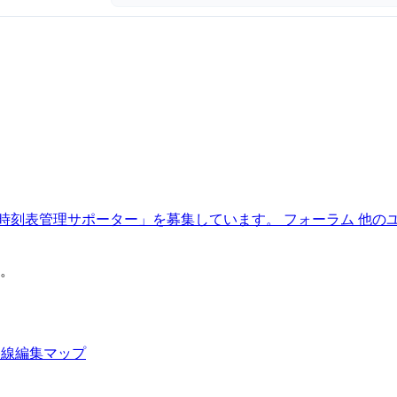
時刻表管理サポーター」を募集しています。
フォーラム
他の
。
路線編集マップ