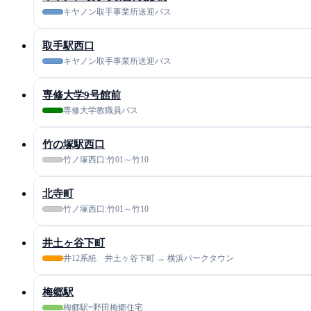
キヤノン取手事業所送迎バス
取手駅西口
キヤノン取手事業所送迎バス
専修大学9号館前
専修大学教職員バス
竹の塚駅西口
竹ノ塚西口:竹01～竹10
北寺町
竹ノ塚西口:竹01～竹10
井土ヶ谷下町
井12系統 井土ヶ谷下町 → 横浜パークタウン
梅郷駅
梅郷駅=野田梅郷住宅