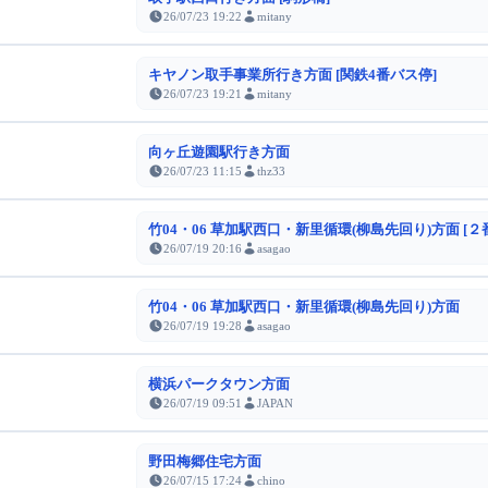
26/07/23 19:22
mitany
キヤノン取手事業所行き方面 [関鉄4番バス停]
26/07/23 19:21
mitany
向ヶ丘遊園駅行き方面
26/07/23 11:15
thz33
竹04・06 草加駅西口・新里循環(柳島先回り)方面 [２
26/07/19 20:16
asagao
竹04・06 草加駅西口・新里循環(柳島先回り)方面
26/07/19 19:28
asagao
横浜パークタウン方面
26/07/19 09:51
JAPAN
野田梅郷住宅方面
26/07/15 17:24
chino